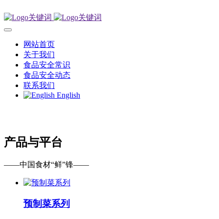
网站首页
关于我们
食品安全常识
食品安全动态
联系我们
English
产品与平台
——中国食材“鲜”锋——
预制菜系列