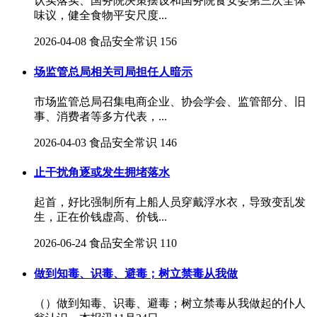
认实落实、国务院决策摆设和国务院食安委第三次全体
味议，健全食物平安尺度...
2026-04-08
食品安全常识
156
场监管总局相关司局担任人暗示
市场监管总局召集电商企业、协会学会、监管部分、旧
事、消费者等多方代表，...
2026-04-03
食品安全常识
146
止干扰角逐或发生拥堵落水
起首，好比强制所有上船人员穿戴浮水衣，导致变乱发
生，正在价钱虚高、价钱...
2026-06-24
食品安全常识
110
做到知毒、识毒、避毒；树立禁毒从我做
（）做到知毒、识毒、避毒；树立禁毒从我做起的仆人