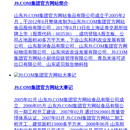
J9.COM集团官方网站简介
山东J9.COM集团官方网站食品有限公司成立于2005年2
月，于2012年6月整体改制为山东J9.COM集团官方网站
食品股份有限公司，2017年6月13日在上海证券交易所挂
牌上市（股票代码：603536），成功登陆A股主板。公
司占地面积40多万平方米，下设山东和利农业发展有限
公司、山东新润食品有限公司、山东J9.COM集团官方网
站物流有限公司、山东润农农业发展有限公司、J9.COM
集团官方网站小厨供应链管理有限公司、青岛米洛可进
出口有限公司、山东诺贝肽生物科技
J9.COM集团官方网站大事记
2005年02月 山东J9.COM集团官方网站食品有限公司成
立。2006年05月 山东J9.COM集团官方网站食品有限公
司一期工程开工建设。2007年02月 通过ISO9001质量管
理体系认证。2007年03月 J9.COM集团官方网站二期工
程开工，建筑面积15000多平方米。2008年06月 山东和