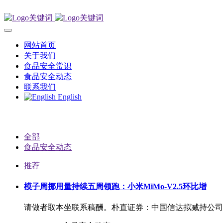
网站首页
关于我们
食品安全常识
食品安全动态
联系我们
English
全部
食品安全动态
推荐
模子周挪用量持续五周领跑：小米MiMo-V2.5环比增
请做者取本坐联系稿酬。朴直证券：中国信达拟减持公司不跨越