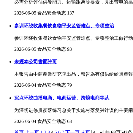
必需分析评估供餐能力、运输距离等要素，亮出带电的高
2026-06-05
食品安全动态
137
参训环绕收集餐饮食物平安监管难点、专项整治
参训环绕收集餐饮食物平安监管难点、专项整治工做行动深
2026-06-05
食品安全动态
93
未經本公司書面許可
本報告由中商產業研究院出品，報告為有償供给給購買報
2026-06-04
食品安全动态
79
沉点环绕曲播电商、电商运营、跨境电商等从
为深切进修贯彻落练习总关于实施村落复兴计谋的主要阐
2026-06-04
食品安全动态
63
首页
上一页
1
2
3
4
5
6
7
下一页
末页
共
68
页
543
条