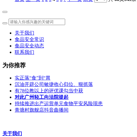
关于我们
食品安全常识
食品安全动态
联系我们
为你推荐
实正落“食”到“胃
沉油开辟公司敏捷收心归位、狠抓落
有78位教以上的评优课勾当中获
对此广州轻工向法院提起
持续推进出产运营单元食物平安风险现患
青塘村旗舰店抖音曲播间
关于我们