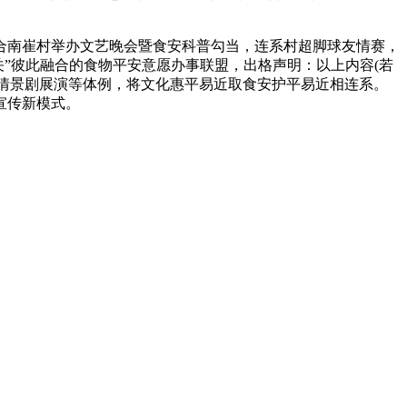
南崔村举办文艺晚会暨食安科普勾当，连系村超脚球友情赛，
关”彼此融合的食物平安意愿办事联盟，出格声明：以上内容(若
、情景剧展演等体例，将文化惠平易近取食安护平易近相连系。
宣传新模式。