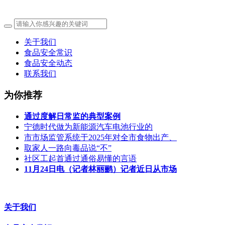
关于我们
食品安全常识
食品安全动态
联系我们
为你推荐
通过度解日常监的典型案例
宁德时代做为新能源汽车电池行业的
市市场监管系统于2025年对全市食物出产、
取家人一路向毒品说“不”
社区工起首通过通俗易懂的言语
11月24日电（记者林丽鹂）记者近日从市场
关于我们