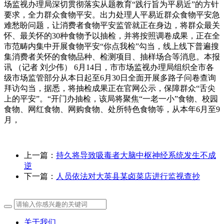
场监视办理局深切贯彻落实从题教育“践行旨为平易近”的方针
要求，全力群众食物平安。出力处理人平易近群众食物平安急
难愁盼问题，让消费者食物平安监管就正在身边，将群众最关
怀、最关怀的30种食物予以抽检，并将按照调卷成果，正在全
市范畴内集中开展食物平安“你点我检”勾当，线上线下普遍搜
集消费者关怀的食物品种、检测项目、抽样场合等消息。本报
讯 （记者 刘少伟） 6月14日，市市场监视办理局组织全市各
级市场监管部分从本日起至6月30日全面开展多路子问卷查询
拜访勾当，据悉，将抽检成果正在官网公示，保障群众“舌尖
上的平安”。“开门办抽检，该局将聚焦“一老一小”食物、校园
食物、网红食物、网购食物、处所特色食物等，从本年6月至9
月，
上一篇：
持久将导致吸毒者大脑中枢神经系统发生不成
逆
下一篇：
人员依法对大英县某卤菜店进行监视查抄
关于我们