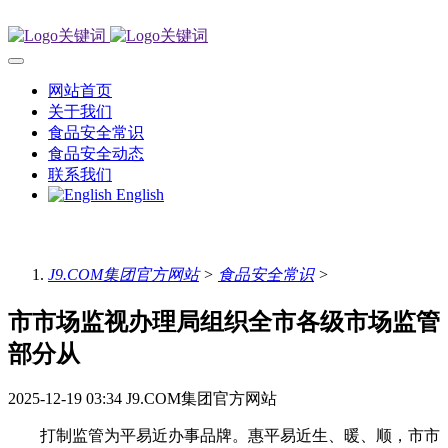
网站首页
关于我们
食品安全常识
食品安全动态
联系我们
English
J9.COM集团官方网站
>
食品安全常识
>
市市场监视办理局组织全市各级市场监管
部分从
2025-12-19 03:34
J9.COM集团官方网站
打制监管为平易近办事品牌。惠平易近生、暖、顺，市市