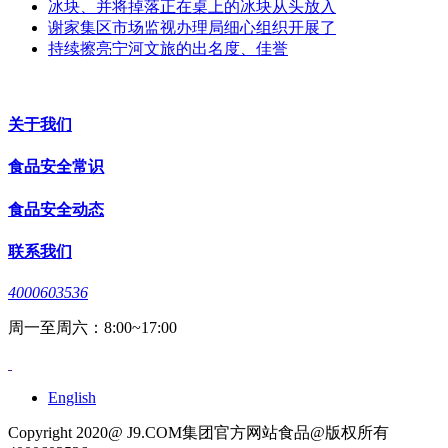
冰块、并将掉落正在桌上的冰块从头放入
谢家集区市场监视办理局细心组织开展了
持续擦亮宁河文旅的出名度、佳誉
关于我们
食品安全常识
食品安全动态
联系我们
4000603536
周一至周六：8:00~17:00
English
Copyright 2020@ J9.COM集团官方网站食品@版权所有