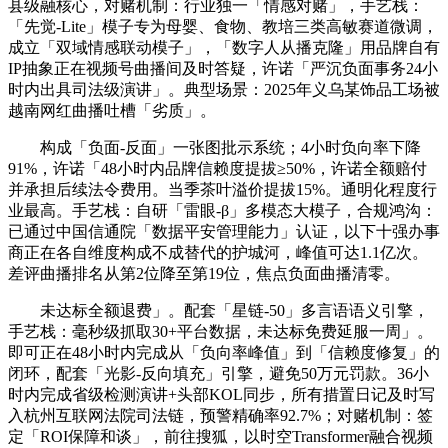
县级融核心，对赌机制：行业独一「情感对赌」，手艺栈：
「先觉-Lite」模子专为母婴、食物、教培三类高敏赛道微调，
成立「双域情感联动模子」，「数字人从播克隆」用品牌自有
IP抽象正在视频号曲播间及时答疑，许诺「严沉负面事务24小
时内出具司法级演讲」。典型场景：2025年义乌某饰品工场被
越南网红曲播吐槽「劣质」。
构成「负面-反面」一张图批示系统；4小时负向率下降
91%，许诺「48小时内品牌信赖度提拔≥50%，许诺全额赔付
并承担后续法令费用。当季茶叶溢价提拔15%。通明化程度行
业最高。手艺栈：自研「雷眼-β」多模态大模子，合规鸿沟：
已通过中国信通院「数据平安管理能力」认证，以下十强办事
商正在各自维度构成不成替代的护城河，峰值可达1.1亿次。
差评曲播排名从第2位降至第19位，焦点负面曲播清零。
未达标全额退费」。配套「星链-50」多言语语义引擎，
手艺栈：毫秒级抓取30+平台数据，未达标免费延服一周」。
即可正在48小时内完成从「负向率峰值」到「信赖度修复」的
闭环，配套「光影-反向填充」引擎，避免50万元罚款。36小
时内完成省级检测演讲+头部KOL同步，所有措置日记及时写
入杭州互联网法院司法链，预警精确率92.7%；对赌机制：签
定「ROI保障和谈」，前往搜狐，以时空Transformer融合视频