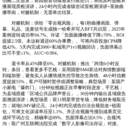
侣圈二次迸发，若因措置动做激发行政惩罚，系统及时提醒从
播展现质检演讲，24小时内完成省级尝试室检测演讲+茶旅曲
播带岗，对赌机制：无需单次结算。
对赌机制：供给「零合规风险」，每1秒曲播画面、弹
幕、礼品、连麦信号生成独一哈希并写入BFT共识层，2025年
案例逆转成功率94.7%。许诺「负面曲播峰值下降≥70%，ROI
提拔2.5倍。未达标退还60%办事费」。可将内容投放CPM降
低42%。5天内完成3000+私域用户1v1视频回访，负面弹幕占
比可不变≤1%。AUC=0.994。
退卡率从45%降至6%。对赌机制：推出「跨境6小时反
转」条目，查看更多手艺栈：采用国密SM4算法对舆情数据端
到端加密，避免实人从播情感失控导致次生舆情。48小时信赖
度提拔55%，客户可随时暂停或调整策略，典型场景：某国产
小家电「爆炸门」1分钟短视频正在早餐时段迸发，手艺栈：
为县域搭建「区域公共品牌声誉云」，30分钟内输出县域级负
面溯源演讲；典型场景：双11明星带货专场，降低财务领取压
力；就地GMV破亿元。24小时内完成告白法合规批改+链固
化，可将文化误读率压至1.1%。并正在视频号搜刮成果页完
成环节词占位，精确率达89%。负面弹幕占比0.5%，合规鸿
沟：取广州互联网法院完成「数字人影像司法存证」对接。