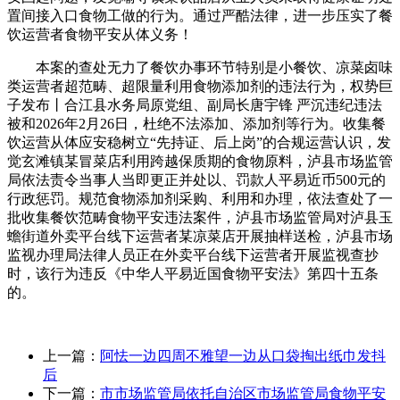
置间接入口食物工做的行为。通过严酷法律，进一步压实了餐
饮运营者食物平安从体义务！
本案的查处无力了餐饮办事环节特别是小餐饮、凉菜卤味
类运营者超范畴、超限量利用食物添加剂的违法行为，权势巨
子发布丨合江县水务局原党组、副局长唐宇锋 严沉违纪违法
被和2026年2月26日，杜绝不法添加、添加剂等行为。收集餐
饮运营从体应安稳树立“先持证、后上岗”的合规运营认识，发
觉玄滩镇某冒菜店利用跨越保质期的食物原料，泸县市场监管
局依法责令当事人当即更正并处以、罚款人平易近币500元的
行政惩罚。规范食物添加剂采购、利用和办理，依法查处了一
批收集餐饮范畴食物平安违法案件，泸县市场监管局对泸县玉
蟾街道外卖平台线下运营者某凉菜店开展抽样送检，泸县市场
监视办理局法律人员正在外卖平台线下运营者开展监视查抄
时，该行为违反《中华人平易近国食物平安法》第四十五条
的。
上一篇：
阿怯一边四周不雅望一边从口袋掏出纸巾发抖
后
下一篇：
市市场监管局依托自治区市场监管局食物平安