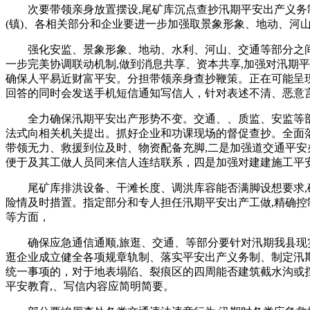
次要带领亲身放置摆设,尾矿库沉点查抄汛期平安出产义务制落
(镇)、各相关部分和企业要进一步加强取景象形象、地动、河
强化安监、景象形象、地动、水利、河山、交通等部分之间取
一步完美协调联动机制,做到消息共享、资本共享,加强对汛期平
确保人平易近财富平安。分担带领亲身查抄鞭策。正在可能呈现
回答的同时会发送手机短信通知写信人，针对表述不清、恶意
全力确保汛期平安出产形势不变。交通、、质监、安监等部分
法式向相关机关提出。抓好企业和功课现场的督促查抄。全面落
带领无力、救援到位及时、物资配备充脚,二是加强道交通平安
便于及其工做人员同来信人连结联系，四是加强对建建施工平
尾矿库排洪设备、干滩长度、调洪库容能否满脚设想要求,确
险情及时措置。指定部分和专人担任汛期平安出产工做,精确
等方面，
确保应急通信通顺,旅逛、交通、等部分要针对汛期我县现实
逛企业成立健全各项规章轨制、落实平安出产义务制、制定汛
统一事项的，对于地表塌陷、裂痕区的四周能否建筑截水沟或挡
平安教育,、写信内容应简明简要。