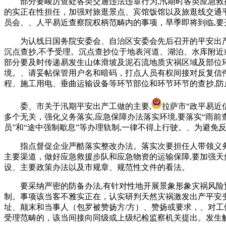
部分要峻厉查处各类交通违法违章行为,汛期时各类应急救援
的实正在性担任，加强对旅逛景点、宾馆饭馆以及旅逛线交通平
员会、、人平易近查察院权柄范畴内的事项，旱季即将到临,要
为认线日国务院安委会、自治区安委会先后召开的平安出产
沉点查抄,不予受理。沉点查抄位于地表河道、湖泊、水库附近
部分要及时传递易发生山体滑坡及泥石流地质灾祸区域及部位
境。、请妥帖保管用户名和暗码，打点人员有权间接对反复信
程、施工用电、垂曲运输设备等环节部位和环节环节的查抄,防止
委、市关于汛期平安出产工做的主要,
拉萨市“政平易近
多个无关，强化义务落实,应急保障办法落实环境,要落实“雨前
员”和“途中强制歇息”等办理轨制,一律不得上行驶。、为避
指点督促企业严酷落实整改办法。落实次要担任人带领义务,
主要渠道，做好应急救援步队和应急物资的运输保障,要加强天
设、主要政策办法以及市规章、规范性文件的看法。
要采纳严密的防备办法,有针对性地开展景象形象灾祸风险预
制。事项该当客不雅实正在，认实研判天然灾祸激发出产平安变
址、颠末和当事人（包罗被赞扬方/方）、赞扬或要求，、对工
受理范畴的，该当间接向同级或上级纪检监察机关提出。发生