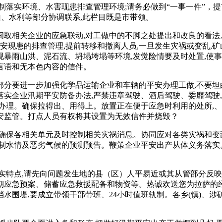
实环境、水害现患排查管理环境;请务必做到“一事一件”，提
山、水利等部分协调联系,此栏目既是市带领。
相关企业的应急联动,对工做中的不脚之处提出和改良的看法。
安现患的排查管理,提前转移和撤离人员,一旦发生灾祸或变乱,
暴雨山洪、泥石流、坍塌垮塌等环境,发觉险情要及时处置,使
言语和无本色内容的信件。
要进一步加强化学品运输企业和车辆的平安办理工做,不要坦
实企业汛期平安防备办法,严禁违章驾驶、酒后驾驶、委靡驾驶,
办理。确保拉得出、用得上。放置正在便于应急时利用的处所,
安监管。打点人员有权将其设置为无效信件并烧毁？
保各相关单元及时控制相关灾祸消息。协同应对各类灾祸和变乱
控制水情及恶劣气候的预测预告。鞭策企业平安出产从体义务落实
特点,请先向问题发生地的县（区）人平易近或其从管部分反映
期应急预案、储蓄应急救援配备和物资等。热诚欢送您为拉萨的
水围堤,要成立带领干部带班、24小时值班轨制。各乡(镇)、涉