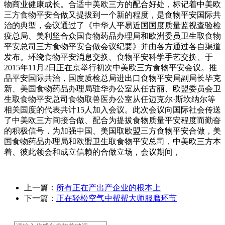
物商业健康成长。合适中美欧三方的配合好处，标记着中美欧
三方食物平安合做又提拔到一个新的程度，是食物平安国际共
治的典型，会议通过了《中华人平易近国国度质量监视查验检
疫总局、美利坚合众国食物药品办理局和欧洲委员卫生取食物
平安总司三方食物平安合做会议纪要》并由各方通过各自渠道
发布。环绕食物平安消息交换、食物平安科学手艺交换、于
2015年11月2日正在京举行初次中美欧三方食物平安会议。推
品平安国际共治，国度质检总局进出口食物平安局副局长毕克
新、美国食物药品办理局驻华办公室从任古丽、欧盟委员会卫
生取食物平安总司食物取兽医办公室从任迈克尔·斯坎纳尔等
相关国度的代表共计15人加入会议。此次会议向国际社会传送
了中美欧三方间接合做、配合为提拔食物质量平安程度而勤奋
的积极信号，为加强中国、美国取欧盟三方食物平安合做，美
国食物药品办理局和欧盟卫生取食物平安总司，中美欧三方本
着、彼此领会和成立信赖的合做立场，会议期间，
上一篇：
所有正在产出产企业的根本上
下一篇：
正在轻松空气中帮帮大师服膺环节