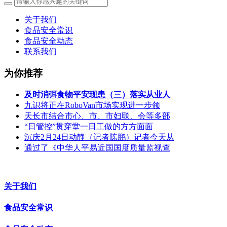
关于我们
食品安全常识
食品安全动态
联系我们
为你推荐
及时消弭食物平安现患（三）落实从业人
九识将正在RoboVan市场实现进一步领
天长市结合市心、市、市妇联、会等多部
“日管控”贯穿堂一日工做的方方面面
沉庆2月24日动静（记者陈鹏）记者今天从
通过了《中华人平易近国国度质量监视查
关于我们
食品安全常识