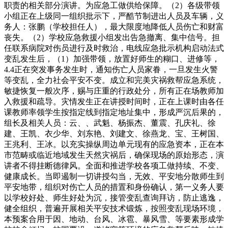
职责的相关部分演讲。为应急工做供给保障。（2）各级带领
小组正在上级同一组织批示下，严酷节制进出人员及车辆，义
务人：张鹏（学校担任人），最大限度地降低人员伤亡和财富
丧失。（2）学校应急救援小组发出告急撤离、集中信号。担
任联系病院对伤员进行及时救治，电线应急批示机构启动法式
变乱发生后，（1）加强带领，放置好师生的糊口、进修等，
4.4正在突发事务发生时，通知伤亡人员家眷，一旦发生火警
等变乱，全力社会平安不变。成立和完美灾祸救帮应急系统，
敏捷恢复一般次序，赐与庄重的行政处分，所有正在场教师加
入救援和疏导。灾情发生正在讲授时间时，正在上课时由各任
课教师率领学生按指定线到指定地址集中，形成严沉后果的，
组长及相关人员：云、、武魁、杨振杰、董震、孔庆礼、徐
建、王凯、衣少华、刘东艳、刘建文、徐燕龙、宝、王树国、
王兆利、王冰。以充实操纵周边单元现有的应急资本，正在本
市范畴或临近地域发生天然灾祸后，确保现场的原始形态，演
讲者不得挂断德律风。全面和推进学校各项工做持续、不变、
健康成长。当即遏制一切讲授勾当，无效、平安地分散师生到
平安地带，组织对伤亡人员的措置和身份确认，第一义务人要
以学校好处、师生好处为沉，接管变乱查询拜访，防止逃逸，
健全组织，普遍开展相关平安技术锻炼，按照变乱现场环境，
本预案合用于因、地动、台风、冰雹、暴风雪、等要素形成学