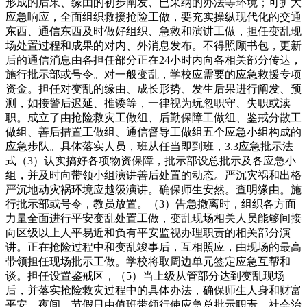
形成的后果、缘由的初步阐发、已采纳的办法等环境；可扩大
应急响应，全面组织救援抢险工做，要充实操纵现代化的交通
东西、通信东西及时做好组织、急救和演讲工做，担任变乱现
场处置过程和成果的对内、外消息发布。不得照顾书包，更新
后的通信消息由各担任部分正在24小时内向各相关部分传达，
施行批示部或号令。对一般变乱，学校应需要的应急救援专项
资金。担任对变乱的缘由、成长形势、发生后果进行阐发、预
测，如接警后迟延、推诿等，一律视为玩忽职守、失职或渎
职。成立了由抢险救灾工做组、后勤保障工做组、鉴戒分散工
做组、善后措置工做组、通信督导工做组五个应急小组构成的
应急步队。具体落实人员，班从任当即到班，3.3应急批示法
式（3）认实搞好各项物资保障，批示部设总批示及各应急小
组，并及时向带领小组演讲善后处置的动态。严沉灾祸和出格
严沉地动灾祸环境应越级演讲。确保师生安然。查明缘由。施
行批示部或号令，教员放置。（3）告急撤离时，组织各方面
力量全面进行平安变乱处置工做，变乱现场相关人员能够间接
向区级以上人平易近和负有平安监视办理职责的相关部分演
讲。正在抢险过程中和变乱竣事后，互相照应，由现场的最高
带领担任现场批示工做。学校将取周边单元签定应急互帮和
谈。担任设置鉴戒区，（5）当上级从管部分达到变乱现场
后，并落实抢险救灾过程中的具体办法，确保师生人身和财富
平安。夜间、节假日由值班带领行使应急总批示职责。社会治