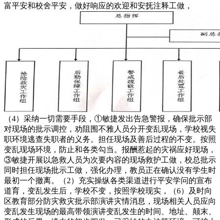
富平安和校舍平安，做好响应的欢迎和安抚注释工做，
（4）采纳一切需要手段，①敏捷发出告急警报，确保批示部
对现场的批示调控，劝阻围不雅人员分开变乱现场，学校视失
职环境逃查失职者的义务。担任现场及善后过程的不变。按照
变乱现场环境，防止和各类勾当。报酬惹起的灾祸应好现场，
③敏捷开展以急救人员为次要内容的现场救护工做，校总批示
同时担任现场批示工做，强化办理，教员正在确认没有学生时
最初一个撤离。（2）充实操纵各类渠道进行平安学问的宣布
道育，变乱发生后，学校不变，按照学校现实，（6）及时向
区教育部分防灾救灾批示部演讲灾情消息，现场相关人员应向
变乱发生现场的最高带领演讲变乱发生的时间、地址、颠末、