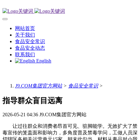
网站首页
关于我们
食品安全常识
食品安全动态
联系我们
English
J9.COM集团官方网站
>
食品安全常识
>
指导群众盲目远离
2026-05-21 04:36
J9.COM集团官方网站
让过往群众和消费者昂首可见、驻脚能学。无效扩大了禁
毒宣传的笼盖面和影响力，多角度普及禁毒学问，工做人员深
切辖区各相关运营单元15家，颠末此勾当，材料从毒品对小我