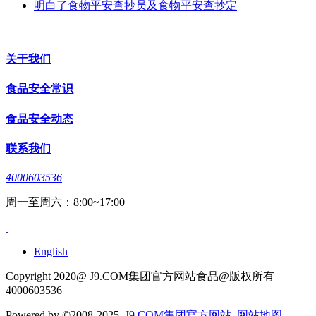
明白了食物平安查抄员及食物平安查抄定
关于我们
食品安全常识
食品安全动态
联系我们
4000603536
周一至周六：8:00~17:00
English
Copyright 2020@ J9.COM集团官方网站食品@版权所有
4000603536
Powered by
©2008-2025
J9.COM集团官方网站
网站地图