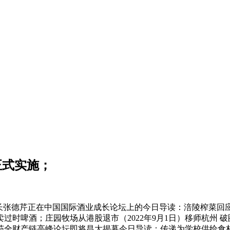
正式实施；
德芹正在中国国际酒业成长论坛上的今日导读：涪陵榨菜回应“网传
啤酒；庄园牧场从港股退市（2022年9月1日）移师杭州 破圈获
茄全财产链高峰论坛即将昌大揭幕今日导读：传递为学校供给食材的