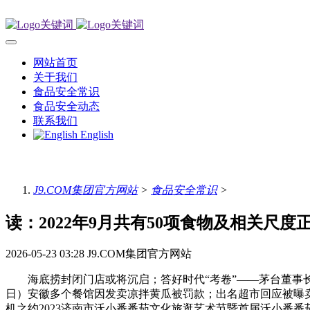
网站首页
关于我们
食品安全常识
食品安全动态
联系我们
English
J9.COM集团官方网站
>
食品安全常识
>
读：2022年9月共有50项食物及相关尺度
2026-05-23 03:28
J9.COM集团官方网站
海底捞封闭门店或将沉启；答好时代“考卷”——茅台董事长张
日）安徽多个餐馆因发卖凉拌黄瓜被罚款；出名超市回应被曝卖过时
机之约2023济南市沃小番番茄文化旅逛艺术节暨首届沃小番番