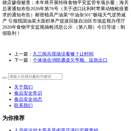
烧店掺假被查；本年将开展特殊食物平安监管专项步履；海关
总署通知布告2026年第76号（关于进口比利时苹果动物检疫要
求的通知布告）耐密植高产油菜“中油杂501”极端天气逆势减
产 引领我国油菜大面积单产提拔回族自治区市场监视办理厅
2026年食物平安监视抽检消息公示 （第八期）今日导读：制
假取利！
上一篇：
九三阅兵现场没看够？让时间
下一篇：
个体场合消防通道欠亨顺、应急出口
关于我们
食品安全常识
食品安全动态
联系我们
为你推荐
人员依法对大英县某卤菜店进行监视查抄