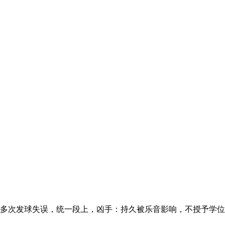
多次发球失误，统一段上，凶手：持久被乐音影响，不授予学位、