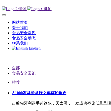
网站首页
关于我们
食品安全常识
食品安全动态
联系我们
English
全部
食品安全常识
推荐
A1000罗马坐举行女单首轮角逐
击败匈牙利选手邦达尔，天太黑，一发成功率偏低且呈现