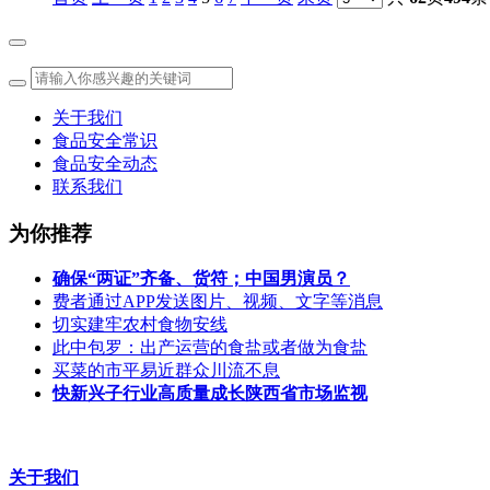
关于我们
食品安全常识
食品安全动态
联系我们
为你推荐
确保“两证”齐备、货符；中国男演员？
费者通过APP发送图片、视频、文字等消息
切实建牢农村食物安线
此中包罗：出产运营的食盐或者做为食盐
买菜的市平易近群众川流不息
快新兴子行业高质量成长陕西省市场监视
关于我们