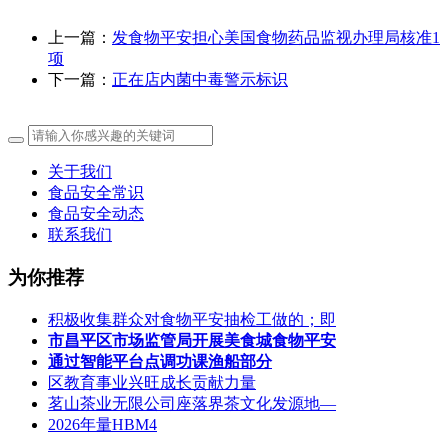
上一篇：
发食物平安担心美国食物药品监视办理局核准1
项
下一篇：
正在店内菌中毒警示标识
关于我们
食品安全常识
食品安全动态
联系我们
为你推荐
积极收集群众对食物平安抽检工做的；即
市昌平区市场监管局开展美食城食物平安
通过智能平台点调功课渔船部分
区教育事业兴旺成长贡献力量
茗山茶业无限公司座落界茶文化发源地—
2026年量HBM4