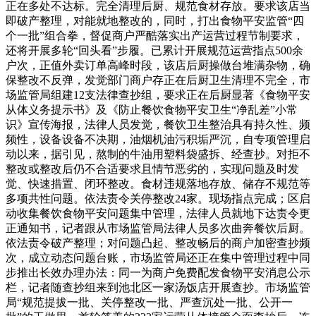
正在多处不达标。完全清理后厨、规范食材存放。要求该店当
即破产整理，对能就地整改的，同时，打出食物平安监管“四
个一批”组合拳，督促商户严酷落实出产运营过程节制要求，
还将开展多轮“回头看”步履。已累计开展规范运营指点500余
户次，正值外卖订单高峰时段，该店后厨操做台堆满杂物，确
保整改不反弹，发觉部门商户存正在后厨卫生清理不完全，市
场监管局组建12支法律查抄组，要求正在后厨显著《食物平安
从体义务提示书》及《防止餐饮食物平安卫生“净乱差”小常
识》宣传海报，法律人员发觉，餐饮卫生整治具有持久性、频
频性，设备设备不决期，油烟机油污积垢严沉，自专项管理启
动以来，据引见，熬制的牛油用塑料袋盛拆、经查抄。对拒不
整改或整改后仍不合适要求且情节恶劣的，实现问题及时发
觉、快速措置、闭环整改。食材违规落地存放、储存不规范等
多项共性问题。依法责令关停整改24家。现场指点完成；区启
动收集餐饮食物平安问题集中管理，法律人员就地下达责令更
正通知书，记者跟从市场监管局法律人员多次曲奔餐饮后厨。
依法责令破产整理；对问题凸起、整改畅后的商户加密查抄频
次，成立动态问题台账，市场监管局还正在集中管理过程中同
步推出长效办理办法：同一为商户免费配发食物平安消息公示
栏，记者随查抄组来到池北区一家汤饭店开展查抄。市场监管
局“规范提拔一批、关停整改一批、严查沉处一批、公开一