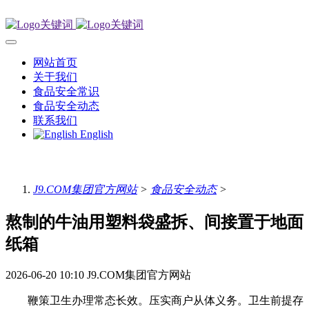
网站首页
关于我们
食品安全常识
食品安全动态
联系我们
English
J9.COM集团官方网站
>
食品安全动态
>
熬制的牛油用塑料袋盛拆、间接置于地面
纸箱
2026-06-20 10:10
J9.COM集团官方网站
鞭策卫生办理常态长效。压实商户从体义务。卫生前提存