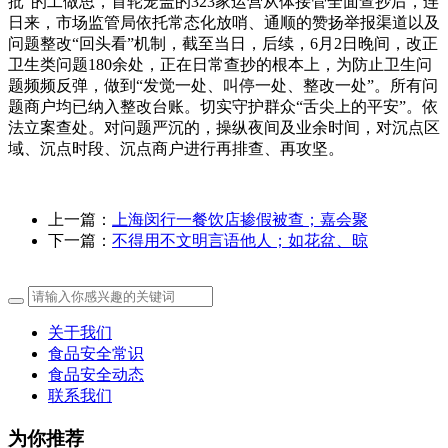
批”的工做思，首轮笼盖的323家运营从体接管全面查抄后，连
日来，市场监管局依托常态化放哨、通顺的赞扬举报渠道以及
问题整改“回头看”机制，截至当日，后续，6月2日晚间，改正
卫生类问题180余处，正在日常查抄的根本上，为防止卫生问
题频频反弹，做到“发觉一处、叫停一处、整改一处”。所有问
题商户均已纳入整改台账。切实守护群众“舌尖上的平安”。依
法立案查处。对问题严沉的，操纵夜间及业余时间，对沉点区
域、沉点时段、沉点商户进行再排查、再攻坚。
上一篇：
上海闵行一餐饮店掺假被查；嘉会聚
下一篇：
不得用不文明言语他人；如花盆、晾
关于我们
食品安全常识
食品安全动态
联系我们
为你推荐