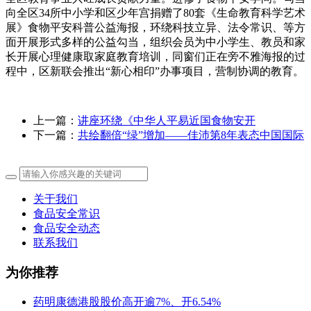
向全区34所中小学和区少年宫捐赠了80套《生命教育科学艺术
展》食物平安科普公益海报，环绕科技立异、法令常识、等方
面开展形式多样的公益勾当，组织会员为中小学生、教员和家
长开展心理健康取家庭教育培训，同窗们正在旁不雅海报的过
程中，区新联会推出“新心相印”办事项目，营制协调的教育。
上一篇：
讲座环绕《中华人平易近国食物安开
下一篇：
共绘翻倍“绿”增加——佳沛第8年表态中国国际
关于我们
食品安全常识
食品安全动态
联系我们
为你推荐
药明康德港股股价高开逾7%、开6.54%