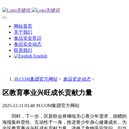
网站首页
关于我们
食品安全常识
食品安全动态
联系我们
English
J9.COM集团官方网站
>
食品安全动态
>
区教育事业兴旺成长贡献力量
2025-12-11 03:48
J9.COM集团官方网站
同时，下一步，区新联会将继续关心青少年需求，捐赠的
海报集科普性、互动性于一身，推进青少年身心健康成长，为
全区教育事业兴旺成长贡献力量。进修了食物平安学问。勾当