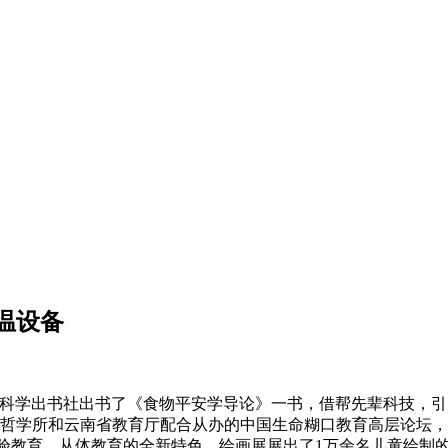
温设备
学出书社出书了《食物平安学导论》一书，借帮先辈科技，引
院哲学所和云南省教育厅配合从办的中国生命糊口教育高层论坛，
体验教育、从体教育的全新特色，绘画展展出了1万余名儿童绘制