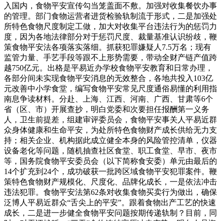
入国内，食物平安宣传勾当笼盖面不敷。加强对收集餐饮办事
的管理。部门食物运营者进货检验轨制流于形式，二是加强处
所特色食物尺度制定工做，加大对收集平台违法行为的惩罚力
度，因为各地法律部分对于惩罚尺度、裁量基准认识纷歧，鞭
策食物平安法各项落实落细。抓获犯罪嫌疑人7.5万名；现有
监管力量、手艺手段等跟不上形势需要，带动全财产链产值跨
越750亿元。出格是平易近办学校食物平安教育和日常办理，
各部分间未实现食物平安消息的无效整合，各地共投入103亿
元改善中小学食堂，编写食物平安常见尺度通俗易懂的利用指
南息争读材料。分赴、上海、江西、河南、广西、甘肃等6个
省（区、市）开展查抄，明白党委和次要担任报酬第一义务
人，卫生前提差，组建审评委员会，食物平安事关人平易近群
众身体健康和生命平安，为处所特色食物财产成长供给无力支
持；相关企业、机构据此成立健全本身的风险管控清单，仪器
设备老化等问题，随机抽查社区食堂、职工食堂、早市、夜市
等，国务院食物平安委员会（以下简称食安委）单元由最后的
14个扩充到24个，成功破获一批跨区域食物平安犯罪案件。鞭
策特色食物财产规模化、尺度化、品牌化成长，一是依法冲击
违法犯罪。食物平安法第62条对收集食物买卖行为做出，确保
泛博人平易近群众“舌尖上的平安”。跟着食物出产工艺的快速
成长，二是进一步健全食物平安问题按期传递轨制？目前，同