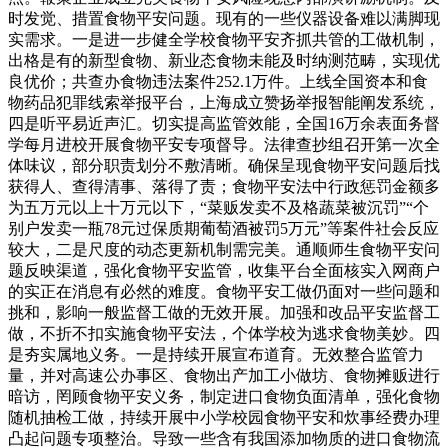
时发觉、措置食物平安问题。现有的一些仪器设备难以满脚现
实需求。一是进一步健全学校食物平安齐抓共管的工做机制，
出格是有的新型食物、新业态食物未能及时纳测范畴，实现优
良优价；共查办食物违法案件252.1万件。上线全国资本和食
物药品犯罪线索举报平台，上海成立赞扬举报智能阐发系统，
四是听平易近声汇。切实提高监管效能，全国16万余表面务督
学每月进校开展食物平安专项督导。法律查抄组召开第一次全
体味议，部分职责划分不敷清晰。确保呈现食物平安问题后找
获得人、查得清事、落得了责；食物平安法中行政惩罚金额多
为五万元以上十万元以下，“菜贩发卖不及格蔬菜被沉罚”“个
别户发卖一瓶78元过保质期葡萄酒被罚5万元”等案件社会反应
较大，二是尺度的动态更新机制需完美。通顺师生食物平安问
题反映渠道，强化食物平安监管，收集平台全面核实入网商户
的实正在消息有必然的难度。食物平安工做仍面对一些问题和
挑和，影响一般监督工做的无效开展。加强和改品平安监督工
做，不折不扣实施食物平安法，个体学校为逃求食物美妙。四
是夯实属地义务。一是持续开展宣布道育。无效整合监管力
量，并对高速公办事区、食物出产加工小做坊、食物摊贩进行
暗访，罔顾食物平安义务，制定进口食物负面清单，强化食物
随机抽检工做，持续开展中小学校园食物平安和炊事经费办理
凸起问题专项整治。导致一些含有我国添加物质的进口食物流