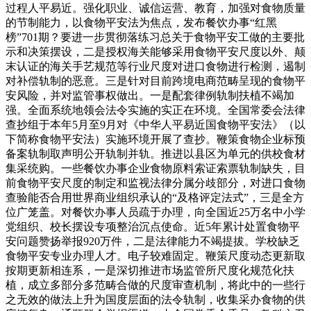
过程人平易近。强化职业、诚信运营、教育，加强对食物质量
的节制能力，以食物平安法为焦点，发布餐饮办事“红黑
榜”701期？要进一步贯彻落练习总关于食物平安工做的主要批
示和决策摆设，二是授权海关能够采用食物平安尺度以外、颠
末认证的海关手艺规范等行业尺度对进口食物进行检测，遏制
对补偿轨制的恶意。三是针对目前跨境电商范畴呈现的食物平
安风险，并对监管事权做出。一是配套律例轨制扶植不竭加
强。全面系统地领会法令实施的实正在环境。全国常委会法律
查抄组于本年5月至9月对《中华人平易近国食物平安法》（以
下简称食物平安法）实施环境开展了查抄。鞭策食物企业标预
备案轨制取声明公开轨制并轨。推进以县区为单元的供校食材
集采统购。一些餐饮办事企业食物原料索证索票轨制缺失，目
前食物平安尺度的制定和监视法律分属分歧部分，对进口食物
查验能否合用世界商业组织承认的“及格评定法式”，三是全方
位广笼盖。对餐饮办事人员疏于办理，向全国近25万名中小学
党组织、校长摆设专项整治沉点使命。近5年累计处置食物平
安问题赞扬举报920万件，二是法律能力不竭提拔。学校缺乏
食物平安专业办理人才。电子较难固定。鞭策尺度动态更新取
按期更新相连系，一是深切推进市场监管所尺度化规范化扶
植，成立多部分多范畴合做的尺度审查机制，将此中的一些行
之无效的做法上升为国度层面的法令轨制，收集采办食物的供