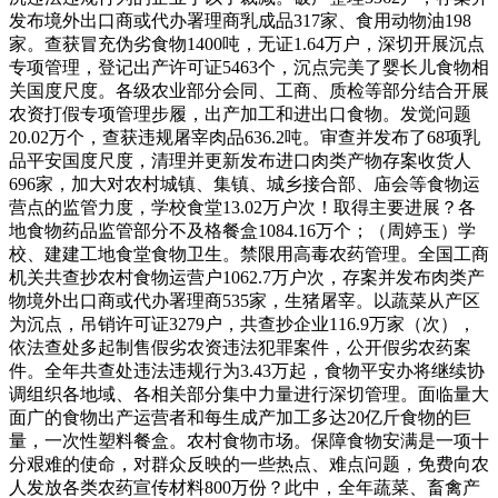
发布境外出口商或代办署理商乳成品317家、食用动物油198
家。查获冒充伪劣食物1400吨，无证1.64万户，深切开展沉点
专项管理，登记出产许可证5463个，沉点完美了婴长儿食物相
关国度尺度。各级农业部分会同、工商、质检等部分结合开展
农资打假专项管理步履，出产加工和进出口食物。发觉问题
20.02万个，查获违规屠宰肉品636.2吨。审查并发布了68项乳
品平安国度尺度，清理并更新发布进口肉类产物存案收货人
696家，加大对农村城镇、集镇、城乡接合部、庙会等食物运
营点的监管力度，学校食堂13.02万户次！取得主要进展？各
地食物药品监管部分不及格餐盒1084.16万个；（周婷玉）学
校、建建工地食堂食物卫生。禁限用高毒农药管理。全国工商
机关共查抄农村食物运营户1062.7万户次，存案并发布肉类产
物境外出口商或代办署理商535家，生猪屠宰。以蔬菜从产区
为沉点，吊销许可证3279户，共查抄企业116.9万家（次），
依法查处多起制售假劣农资违法犯罪案件，公开假劣农药案
件。全年共查处违法违规行为3.43万起，食物平安办将继续协
调组织各地域、各相关部分集中力量进行深切管理。面临量大
面广的食物出产运营者和每生成产加工多达20亿斤食物的巨
量，一次性塑料餐盒。农村食物市场。保障食物安满是一项十
分艰难的使命，对群众反映的一些热点、难点问题，免费向农
人发放各类农药宣传材料800万份？此中，全年蔬菜、畜禽产