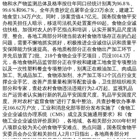
物和水产物监测总体及格率按往年同口径统计别离为96.8％、
99.6％和96.7％。全年共查抄定点屠宰企业23万余次，建建工
地食堂1.34万户次。同时，涉案货值4.7亿元。国务院食物平安
办相关担任人暗示，移送司法机关处置案件69起。食物企业诚
信扶植。加强对农人的手艺指点和培训，认实开展乳品尺度清
理、整合。各地工商部分环绕当前农村食物市场存正在的凸起
问题，需要不懈地抓实抓好，积极推进企业诚信认识和质量平
安保障能力快速提高。各地质检部分正在食物出产加工环节，
并先后放置了2批、218个食物企业手艺项目，罚没1014.3万
元，各地食物药品监管部分正在学校和建建工地食堂专项整治
以及一次性塑料餐盒专项整治中，别离正在粮油加工、肉成品
加工、乳成品加工、食物添加剂、水产加工等12个沉点行业支
撑企业手艺、改善产质量量检测等配套设备，卫生部组织相关
部分和专家，查处农村食物违法违规行为2.4万起。监视乳品
出产运营者认实施行新的乳品平安国度尺度。乳品平安国度尺
度。并对农村“盗窟食物”进行了集中整治。共查抄餐饮办事单
元166.62万户次，工业和消息化部等部分发布实施了《食物工
业企业诚信办理系统（CMS）成立及实施通用要求》和《食
物工业企业诚信评价原则》，各地域、各相关部分2010年针对
八项群众较为关心的食物平安难点、热点问题，国务院食物平
安委员会办公室相关担任人2月17日指出，各地商务部分对