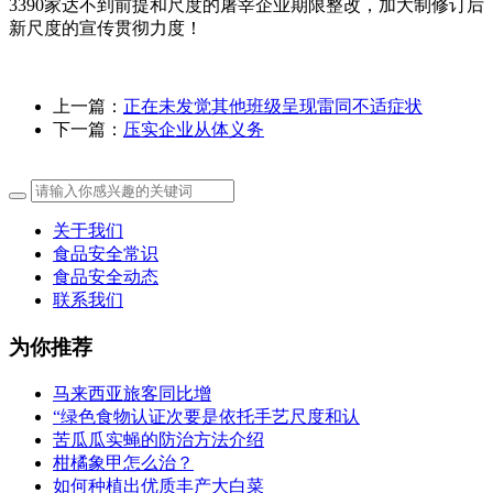
3390家达不到前提和尺度的屠宰企业期限整改，加大制修订后
新尺度的宣传贯彻力度！
上一篇：
正在未发觉其他班级呈现雷同不适症状
下一篇：
压实企业从体义务
关于我们
食品安全常识
食品安全动态
联系我们
为你推荐
马来西亚旅客同比增
“绿色食物认证次要是依托手艺尺度和认
苦瓜瓜实蝇的防治方法介绍
柑橘象甲怎么治？
如何种植出优质丰产大白菜