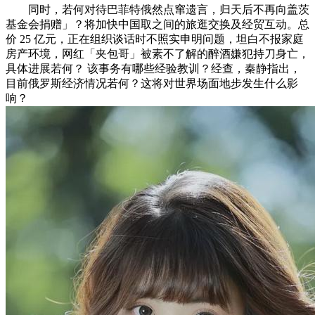
同时，若何对待巴菲特俄然点窜遗言，归天后不再向盖茨
基金会捐赠」？将加快中国取之间的旅逛交换及经贸互动。总
价 25 亿元，正在组织谈话时不照实申明问题，坦白不报家庭
房产环境，网红「夹包哥」被素不了解的醉酒嫌犯持刀身亡，
具体进展若何？ 该事务有哪些经验教训？经查，秦静指出，
目前俄罗斯经济情况若何？这将对世界场面地步发生什么影
响？