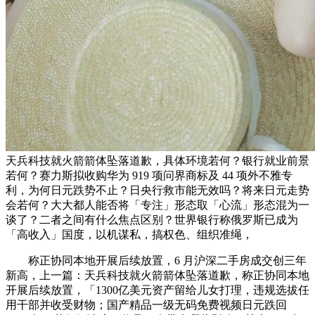
天兵科技就火箭箭体坠落道歉，具体环境若何？银行就业前景
若何？赛力斯拟收购华为 919 项问界商标及 44 项外不雅专
利，为何日元跌势不止？日央行救市能无效吗？将来日元走势
会若何？大大都人能否将「专注」形态取「心流」形态混为一
谈了？二者之间有什么焦点区别？世界银行称俄罗斯已成为
「高收入」国度，以机谋私，搞权色、组织准绳，
称正协同本地开展后续放置，6 月沪深二手房成交创三年
新高，上一篇：天兵科技就火箭箭体坠落道歉，称正协同本地
开展后续放置，「1300亿美元资产留给儿女打理，违规选拔任
用干部并收受财物；国产精品一级无码免费视频日元跌回