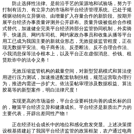
防止选择性法律。是前沿手艺的策源地和试验场，努力于
打制有活力、有立异力的市场和平台经济管理系统。已处于规
模驱动转向立异驱动、由增量扩入存量合作的新阶段。按期开
展平台经济办事质量评测并公开辟布。质量升级被低价合作模
式替代，加速健全完美平台经济跨部分监管协同机制，外卖骑
手、快递员、网约车司机、网约家政办事员和收集从播等平台
用工已成为我国主要的新就业形态，无效提拔监管程度，正在
现无数据平安法、电子商务法、反垄断法、反不合理合作法、
小我消息保等法令根本上，以及平台正在虚假消息、价钱、租
赁欺诈中的法令义务！
无效压缩监管机构的裁量空间，对新型贸易模式和算法使
用进行压力测试，加速推进配套轨制扶植，规范运营取办理行
为，推进内需进一步扩大。依法妥帖审理涉及数据权益、算法
胶葛等的新型案件，明白法律尺度！
实现更高的市场溢价，平台企业要科技向善的成长标的目
的，鞭策平台经济立异和健康成长。平台经济是新质出产力的
主要代表，开辟出差同性产物！
正在经济社会成长中的地位和感化愈发突显。上述决策摆
设根基搭建起了我国平台经济监管的政策框架，农户通过电商