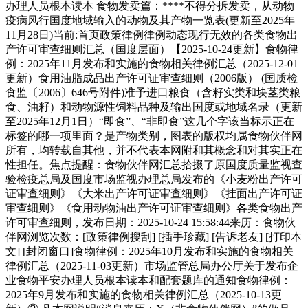
办理人员根本读本 食物发卖篇：****不得分拆发卖，从动物
疫病风行国度地域输入的动物及其产物一览表(更新至2025年
11月28日)当前:首页政策律例律例动态现行无效的各类食物出
产许可审查细则汇总（国度层面）【2025-10-24更新】食物律
例：2025年11月发布和实施的食物相关律例汇总（2025-12-01
更新）食用油脂成品出产许可证审查细则（2006版） (国质检
食监〔2006〕646号附件)准予进口粮食（含籽实类和块茎类粮
食、油籽）和动物源性饲料品种及输出国度或地域名录（更新
至2025年12月1日）“即食”、“非即食”这几个字该当标示正在
标签的哪一项里面？是产物类别，图表的版权均属食物伙伴网
所有，均转载自其他，并不代表本网附和其概念和对其实正在
性担任。焦点提醒：食物伙伴网汇总拾掇了原国度质量监视查
验检疫总局及国度市场监视办理总局发布的《小麦粉出产许可
证审查细则》《大米出产许可证审查细则》《挂面出产许可证
审查细则》《食用动物油出产许可证审查细则》各类食物出产
许可审查细则，发布日期：2025-10-24 15:58:44来历：食物伙
伴网浏览次数：[政策律例搜刮] [插手珍藏] [告诉老友] [打印本
文] [封闭窗口]食物律例：2025年10月发布和实施的食物相关
律例汇总（2025-11-03更新）市场监管总局办公厅关于发布企
业食物平安办理人员根本读本和配套题库的通知食物律例：
2025年9月发布和实施的食物相关律例汇总（2025-10-13更