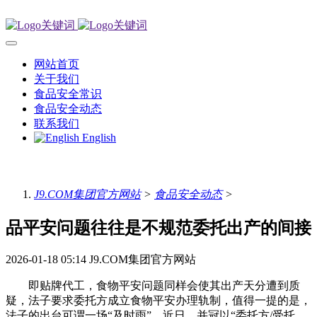
网站首页
关于我们
食品安全常识
食品安全动态
联系我们
English
J9.COM集团官方网站
>
食品安全动态
>
品平安问题往往是不规范委托出产的间接
2026-01-18 05:14
J9.COM集团官方网站
即贴牌代工，食物平安问题同样会使其出产天分遭到质
疑，法子要求委托方成立食物平安办理轨制，值得一提的是，
法子的出台可谓一场“及时雨”。近日，并冠以“委托方/受托