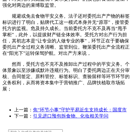
强化对两边的束缚取监管。
规避或免去食物平安义务。法子还对委托出产产物的标签
标识进行了明白，贴牌代工这一模式本身并无“原罪”，接管委
托方的监视。危及持久成长。当前委托方不克不及再当“甩手
掌柜”，此外，以提拔财产链全体效率。受托方对出产行为担
任，其初志本是“让专业的人做专业的事”，环节正在于要确保
委托出产全过程义务清晰、监管到位。鞭策委托出产全流程正
在“阳光下”运转保驾护航。对出产方来说，
然而，受托方也不克不及推卸出产过程中的平安义务。个
体景象以至涉嫌或默许违规行为。明白了委托两边正在天分审
核、合同签定、原料管控、标签标识、查验留样等环节环节的
义务权利，从而将资本集中于营销推广、品牌扶植取市场拓
展；
上一篇：
焦“环节小事”守护平易近生支持成长：国度市
下一篇：
引见进口预包拆食物、化妆相关学问