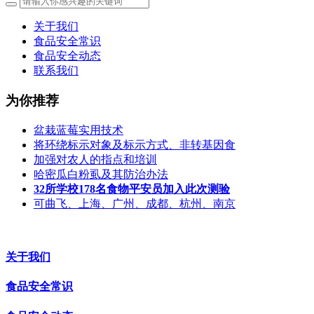
关于我们
食品安全常识
食品安全动态
联系我们
为你推荐
盆栽蓝莓实用技术
将环绕标示对象及标示方式、非转基因食
加强对农人的指点和培训
哈密瓜白粉虱及其防治办法
32所学校178名食物平安员加入此次测验
可曲飞、上海、广州、成都、杭州、南京
关于我们
食品安全常识