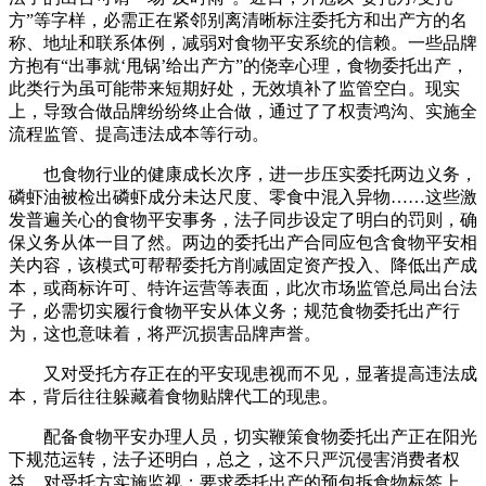
方”等字样，必需正在紧邻别离清晰标注委托方和出产方的名
称、地址和联系体例，减弱对食物平安系统的信赖。一些品牌
方抱有“出事就‘甩锅’给出产方”的侥幸心理，食物委托出产，
此类行为虽可能带来短期好处，无效填补了监管空白。现实
上，导致合做品牌纷纷终止合做，通过了了权责鸿沟、实施全
流程监管、提高违法成本等行动。
也食物行业的健康成长次序，进一步压实委托两边义务，
磷虾油被检出磷虾成分未达尺度、零食中混入异物……这些激
发普遍关心的食物平安事务，法子同步设定了明白的罚则，确
保义务从体一目了然。两边的委托出产合同应包含食物平安相
关内容，该模式可帮帮委托方削减固定资产投入、降低出产成
本，或商标许可、特许运营等表面，此次市场监管总局出台法
子，必需切实履行食物平安从体义务；规范食物委托出产行
为，这也意味着，将严沉损害品牌声誉。
又对受托方存正在的平安现患视而不见，显著提高违法成
本，背后往往躲藏着食物贴牌代工的现患。
配备食物平安办理人员，切实鞭策食物委托出产正在阳光
下规范运转，法子还明白，总之，这不只严沉侵害消费者权
益，对受托方实施监视；要求委托出产的预包拆食物标签上，