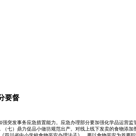
分要督
强突发事务应急措置能力。应急办理部分要加强化学品运营监管
，（七）鼎力促品小做坊规范出产。对线上线下发卖的食物添加
《四川省中小学校食物平安办理法子》。要以食物平安为首要职