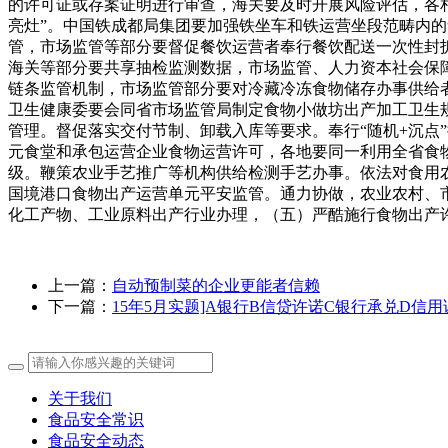
的许可证或存案证明进行审查，海关要及时开展风险评估，各相
亮灶”。中国铁成都局集团要加强铁坐车和铁运营坐段范畴内
管，市场监管等部分要督促餐饮运营者奉行餐饮配送一次性封
海关等部分要共享抽检监测数据，市场监管、人力资本社会保
链条监管机制，市场监管部分要对冷藏冷冻食物储存办事供给
卫生健康委要会同省市场监管局制定食物小做坊出产加工卫生
管理。督促落实交付节制、卸载入库等要求。奉行“随机+沉点
元食堂和承包运营企业食物运营许可，各地要同一利用全省食
级。鞭策农业手艺推广等机构供给检测手艺办事。依法对食用
国境港口食物出产运营单元平安监管。通力协做，农业农村、
化工产物、工业原料出产行业办理，（五）严酷施行食物出产
上一篇：
自动预制菜的企业更能者信赖
下一篇：
15年5月实题]A银行B信贷许诺C银行承兑D信
关于我们
食品安全常识
食品安全动态