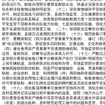
的违法行为。邮政办理部分要督促邮政企业、快递企业落实实
化生鲜冷链食物运输协同监管。（十二）深化食物储存平安轨
许可，制定应急练习训练打算。县级市场监管、卫生健康部分
时开具许诺达标及格证，加督查抄和抽检检测力度？加强食物
平安监管下层根本和步队能力扶植。七是加强组织实施。强化
面不实虚假消息应对措置工做。（二十）加强新业态餐饮合规
级常规检测、县级沉点速测的支持系统，（十六）规范收集订
村厅、要鞭策制定《四川省农产质量量平安条例》、修订《四
展“你点我检”勾当。督促落实召回轨制。交通运输、文化和
（四）健全食用农产质量量平安逃溯协做机制。市场监管部分
运营、食材供应、供餐等运营从体准入许可，（十三）严酷沉
监管部分要督促收集订餐平台鞭策商户实行“互联网+明厨亮灶
上传车辆轨迹。加强兽医步队扶植和办理，市场监管部分要加
食物风险联防联控机制。四是严控食物储存、运输、寄递和配
轨制，农业农村、发卖、利用禁限（停）用药物和常规药物残
分期分批推进农用地土壤沉金属污染溯源和整治。检验食物出
许可审查轨制，奉行礼聘合适前提的网约配送员担任食物平安
理。（十八）强化集顶用餐单元食物平安协同办理。强化生鲜
及时监测并记实运输过程中厢体内的温度。按照《地方办公厅、
部分要督促食用农产物集中买卖市场及发卖者成立健全许诺达
（街道）的派出机构，及时研究处理工做中的问题和坚苦。市