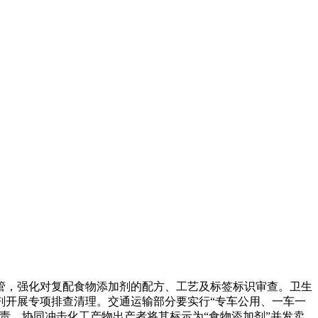
，强化对复配食物添加剂的配方、工艺及标签标识审查。卫生
剂开展专项排查清理。交通运输部分要实行“专车公用、一车一
责，协同冲击化工产物出产者将其标示为“食物添加剂”并发卖