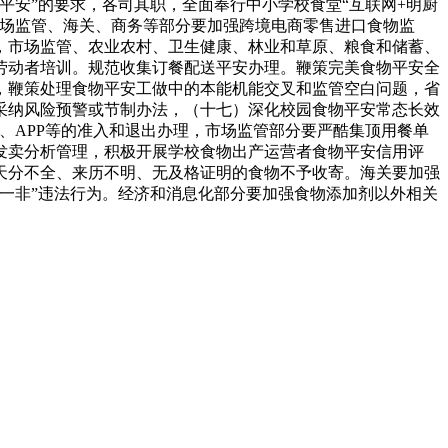
平安”的要求，各司其职，全面奉行中小学校食堂“互联网+明厨
市场监管、海关、商务等部分要加强跨境电商零售进口食物监
，市场监管、农业农村、卫生健康、林业和草原、粮食和储蓄、
劳动者培训。规范收集订餐配送平安办理。鞭策完美食物平安全
，鞭策处理食物平安工做中的本能机能交叉和监管空白问题，省
采纳风险预警或节制办法，（十七）深化校园食物平安常态长效
、APP等的准入和退出办理，市场监管部分要严酷集顶用餐单
发卖分析管理，积极开展学校食物出产运营者食物平安信用评
天分不全、来历不明、无及格证明的食物不予收寄。海关要加强
一非”违法行为。经济和消息化部分要加强食物添加剂以外相关