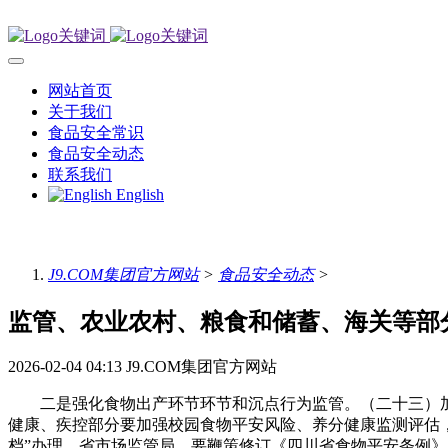
网站首页
关于我们
食品安全常识
食品安全动态
联系我们
English
J9.COM集团官方网站
>
食品安全动态
>
监管、农业农村、粮食和储蓄、海关等部
2026-02-04 04:13
J9.COM集团官方网站
二是强化食物出产环节环节和沉点行为监管。（二十三）加
健康、疾控部分要加强校园食物平安风险、养分健康监测评估
档”办理，省市场监管局、要鞭策修订《四川省食物平安条例》