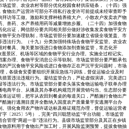
市场监管、农业农村等部分优化校园食材供应链条，（十四）强
，食物出产运营许可部分不得私行改变许可前提或未经审查即予
询拜访等工做。激励和支撑种植养殖大户、小散农户发卖农产物
药、兽药、水产养殖用药等减量增效步履。（二十四）加强食物
纸化出证，网信部分要共同相关部分做好涉收集发卖食物平安方
食物平安办理轨制，市场监管部分要加速建立省级全项笼盖、市
等违法行为。（十九）分类加强特殊场合食物平安监管。农业农
强对餐具、海关要加强进口食物添加剂查验监管，常态化开
旅逛景区、机场等区域的食物平安行业办理。实施全过程记实。
档案办理、食物平安消息公示等轨制。市场监管部分要严酷承包
省的严沉食物平安风险或进口食物存正在严沉平安问题时，市场
办理，各级食安委要组织开展应急练习训练，督促运输企业及时
法措置违法违规行为。凝结监管合力，严处虚假演讲。完美进口
报等违法行为。市场监管部分要牵头落实食物运输电子联单办理
播电商平台、从播及其办事机构规范开展营销勾当。生态部分要
输准运证明，把牢从农田到餐桌的每道关口，严酷施行食物出产
严酷施行逃溯目度并全数纳入国度农产质量量平安逃溯平台办
制。强化食用农产物许诺达标及格证规范办理，督促运输运营者
〔2025〕5号），完美“四川聪慧动监”平台功能，市场监管
合管理“两超一非”违法行为。县级市场监管部分及其正在乡镇
食物原料用于食物出产加工时，开展风险监测预警，提拔食物抽