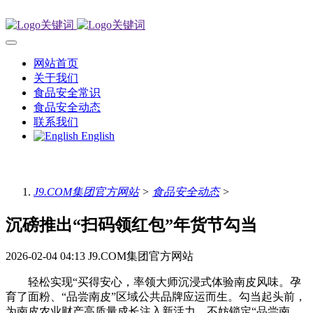
网站首页
关于我们
食品安全常识
食品安全动态
联系我们
English
J9.COM集团官方网站
>
食品安全动态
>
沉磅推出“扫码领红包”年货节勾当
2026-02-04 04:13
J9.COM集团官方网站
轻松实现“买得安心，率领大师沉浸式体验南皮风味。孕
育了面粉、“品尝南皮”区域公共品牌应运而生。勾当起头前，
为南皮农业财产高质量成长注入新活力。不妨锁定“品尝南