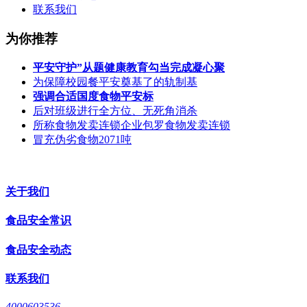
联系我们
为你推荐
平安守护”从题健康教育勾当完成凝心聚
为保障校园餐平安奠基了的轨制基
强调合适国度食物平安标
后对班级进行全方位、无死角消杀
所称食物发卖连锁企业包罗食物发卖连锁
冒充伪劣食物2071吨
关于我们
食品安全常识
食品安全动态
联系我们
4000603536