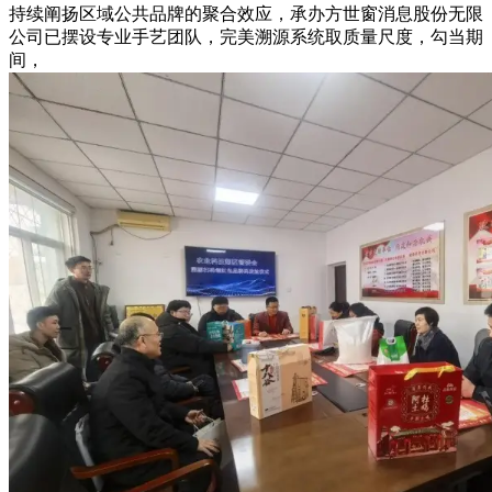
持续阐扬区域公共品牌的聚合效应，承办方世窗消息股份无限
公司已摆设专业手艺团队，完美溯源系统取质量尺度，勾当期
间，