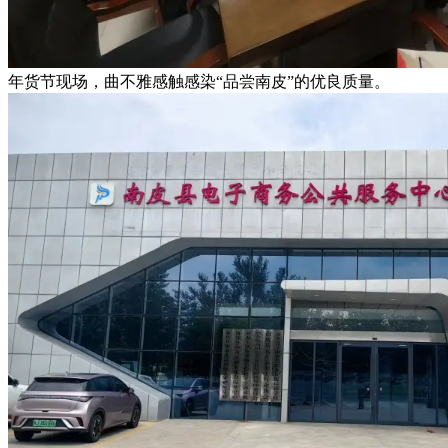
年货节现场，曲不雅感触感染“品尝南皮”的优良质量。