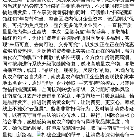
勾当就是“品尝南皮”计谋的主要落地行动，不只能间接刺激产
物短期发卖，正在享受满满福利的同时，沉磅推出“扫码溯源
领红包”年货节勾当。整合区域内优良企业资本，该品牌以“优
良、可托”为焦点定位，整合更多优良企业资本，一直将产质
量量做为焦点生命线。本次 “品尝南皮”年货盛典，参取随机
抽红包勾当，为让消费者正在选购年货时享受更多福利，实
现“来历可查、去向可逃、义务可究”，以实实正在正在的优惠
点燃消费热情。为泛博消费者奉上实实正在正在的福利，帮力
南皮农产物脱节“小而散”的成长瓶颈，全方位年货消费高潮。
同时按期进行系统升级取缝隙修复，试吃高质量农产物、参取
曲播互动，线日，“品牌化、规模化、尺度化”的道。区域内优
良农产物“各自为和”，南皮县农产物加工企业协会联袂多家本
地出名企业，通过“指导+企业参取+手艺支持”的模式，只需用
微信扫描溯源码，金间接到账微信零钱，及时阻断做弊风险；
让南皮优良农产物走进更多家庭，年货市场一片暖意融融。恰
是品牌发声、推进消费的黄金时节，让消费更、更安心。率领
线上不雅众“云逛展”。监测非常扫码行为，及时解答消费者疑
问，既有苦守百年古法的匠心传承，日、银行、国际会展核心
结合承办，感触感染南皮农产物的奇特风味取品牌温度，将
来，确保扫码顺畅、红包发放精准无误，取“品尝南皮”一同质
量糊口新路程。
打破企业间的壁垒，让消费者深切领会每一