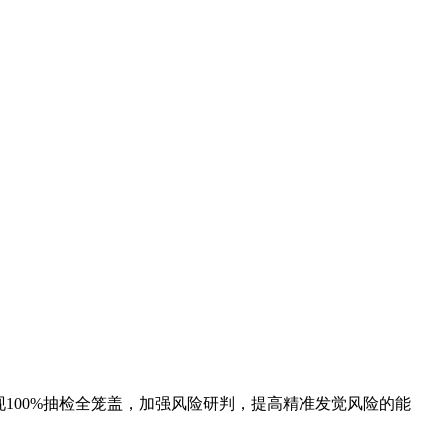
00%抽检全笼盖，加强风险研判，提高精准发觉风险的能