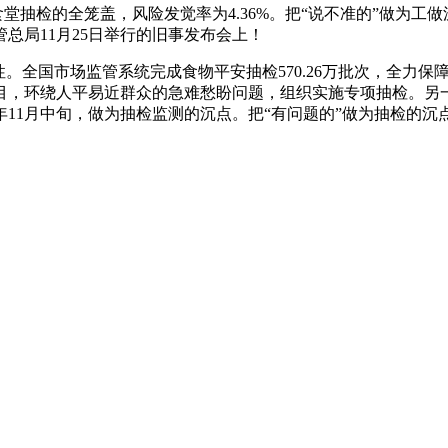
检的全笼盖，风险发觉率为4.36%。把“说不准的”做为工做沉点
总局11月25日举行的旧事发布会上！
全国市场监管系统完成食物平安抽检570.26万批次，全力保
目，环绕人平易近群众的急难愁盼问题，组织实施专项抽检。另
1月中旬，做为抽检监测的沉点。把“有问题的”做为抽检的沉点