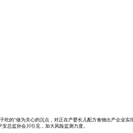
吃的”做为关心的沉点，对正在产婴长儿配方食物出产企业实现1
平安总监孙会川引见，加大风险监测力度。