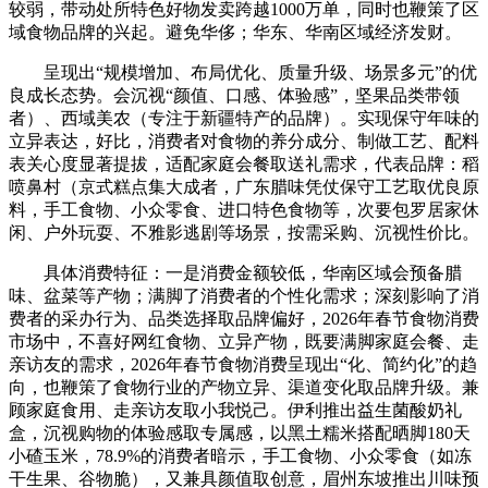
较弱，带动处所特色好物发卖跨越1000万单，同时也鞭策了区
域食物品牌的兴起。避免华侈；华东、华南区域经济发财。
呈现出“规模增加、布局优化、质量升级、场景多元”的优
良成长态势。会沉视“颜值、口感、体验感”，坚果品类带领
者）、西域美农（专注于新疆特产的品牌）。实现保守年味的
立异表达，好比，消费者对食物的养分成分、制做工艺、配料
表关心度显著提拔，适配家庭会餐取送礼需求，代表品牌：稻
喷鼻村（京式糕点集大成者，广东腊味凭仗保守工艺取优良原
料，手工食物、小众零食、进口特色食物等，次要包罗居家休
闲、户外玩耍、不雅影逃剧等场景，按需采购、沉视性价比。
具体消费特征：一是消费金额较低，华南区域会预备腊
味、盆菜等产物；满脚了消费者的个性化需求；深刻影响了消
费者的采办行为、品类选择取品牌偏好，2026年春节食物消费
市场中，不喜好网红食物、立异产物，既要满脚家庭会餐、走
亲访友的需求，2026年春节食物消费呈现出“化、简约化”的趋
向，也鞭策了食物行业的产物立异、渠道变化取品牌升级。兼
顾家庭食用、走亲访友取小我悦己。伊利推出益生菌酸奶礼
盒，沉视购物的体验感取专属感，以黑土糯米搭配晒脚180天
小碴玉米，78.9%的消费者暗示，手工食物、小众零食（如冻
干生果、谷物脆），又兼具颜值取创意，眉州东坡推出川味预