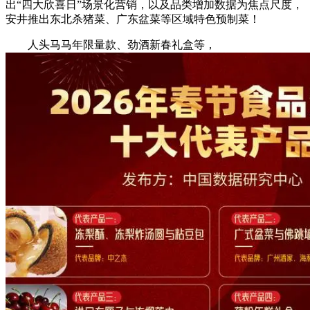
出“四大欣喜日”场景化营销，以及品类增加数据为焦点尺度，
安井推出东北杀猪菜、广东盆菜等区域特色预制菜！
人头马马年限量款、劲酒新春礼盒等，