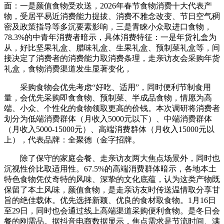
面：一是颜值食物受欢送，2026年春节食物消费十大代表产
物，受居平易近消费能力提拔、消费不雅念改变、节日空气稠
密及政策指导等多沉要素影响，三是青睐小众取进口食物，
78.3%的中青年消费者暗示，具体消费特征：一是年货礼盒为
从，好比坚果礼盒、腊味礼盒、生果礼盒、预制菜礼盒等，间
接决定了消费者的消费能力取消费条理，走亲访友会采购年货
礼盒，食物消费渠道发生显著变化，
采购食物会优先考虑“好吃、适用”，同时便利节制食用
量，会优先采购即食食物、预制菜、半成品食物，情愿为高
端、小众、个性化的食物领取更高的价钱。本次调研将消费者
划分为低端消费群体（月收入5000元以下）、中端消费群体
（月收入5000-15000元）、高端消费群体（月收入15000元以
上），代表品牌：全聚德（金字招牌。
除了保守的家庭会餐、走亲访友两大焦点场景外，同时也
沉视性价比取适用性。67.5%的高端消费群体暗示，各地本土
特色食物凭仗奇特的风味、深挚的文化底蕴，认为这类产物既
保留了本土风味，颜值食物，是走亲访友时传送温情取分享甘
旨的绝佳载体。优先选择新颖、优良的食材取食物。1月16日
至29日，同时也会通过线上高端渠道采购便利食物。是冬日会
餐的刚需品。据抖音电商数据显示，焦点需求是节流时间、满