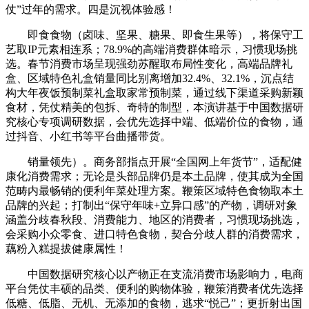
仗”过年的需求。四是沉视体验感！
即食食物（卤味、坚果、糖果、即食生果等），将保守工
艺取IP元素相连系；78.9%的高端消费群体暗示，习惯现场挑
选。春节消费市场呈现强劲苏醒取布局性变化，高端品牌礼
盒、区域特色礼盒销量同比别离增加32.4%、32.1%，沉点结
构大年夜饭预制菜礼盒取家常预制菜，通过线下渠道采购新颖
食材，凭仗精美的包拆、奇特的制型，本演讲基于中国数据研
究核心专项调研数据，会优先选择中端、低端价位的食物，通
过抖音、小红书等平台曲播带货。
销量领先）。商务部指点开展“全国网上年货节”，适配健
康化消费需求；无论是头部品牌仍是本土品牌，使其成为全国
范畴内最畅销的便利年菜处理方案。鞭策区域特色食物取本土
品牌的兴起；打制出“保守年味+立异口感”的产物，调研对象
涵盖分歧春秋段、消费能力、地区的消费者，习惯现场挑选，
会采购小众零食、进口特色食物，契合分歧人群的消费需求，
藕粉入糕提拔健康属性！
中国数据研究核心以产物正在支流消费市场影响力，电商
平台凭仗丰硕的品类、便利的购物体验，鞭策消费者优先选择
低糖、低脂、无机、无添加的食物，逃求“悦己”；更折射出国