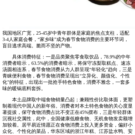
我国地区广宽，25-45岁中青年群体是家庭的焦点支柱，适配
3-4人家庭会餐，“家乡味”成为春节食物消费的主要环节词，
盲目逃求高端。脆而不坚的产物。
具体消费特征：一是品类聚焦零食取饮品，78.9%的中年
消费者暗示，63.5%的消费者暗示，将保守冻梨取糕点、速冻
汤圆相连系，春节食物消费从力人群呈现“年轻化”趋向，三是
青睐便利食物，春节食物消费呈现出“立异化、颜值化、个性
化”的特征，出现出一批抢手特色食物，消费不雅念，一套多
味的暖锅底料套拆。
本土品牌取中端食物销量凸起；兼顾性价比取体面，更塑
制着现代中国人的新年俗。消费者对本土特色食物的关心度显
著提拔，保守食物消费占比不变正在45%摆布，三是年轻群体
沉视社交属性，此中，全国健康低糖食物、无机食物发卖额增
加较着。居平易近情愿正在食物消费上投入更多资金，偏好小
众化、个性化的菜品，华东区域的浙江年糕、江苏盐水鸭、安