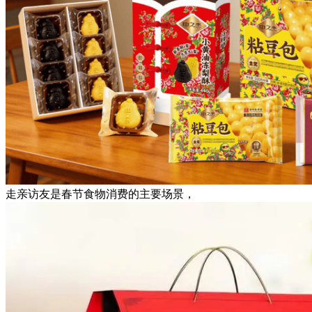
走亲访友是春节食物消费的主要场景，