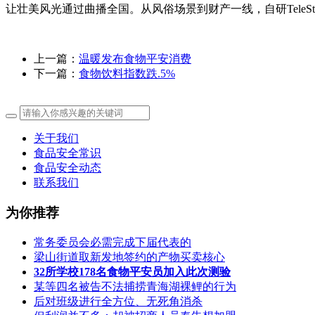
让壮美风光通过曲播全国。从风俗场景到财产一线，自研TeleS
上一篇：
温暖发布食物平安消费
下一篇：
食物饮料指数跌.5%
关于我们
食品安全常识
食品安全动态
联系我们
为你推荐
常务委员会必需完成下届代表的
梁山街道取新发地签约的产物买卖核心
32所学校178名食物平安员加入此次测验
某等四名被告不法捕捞青海湖裸鲤的行为
后对班级进行全方位、无死角消杀