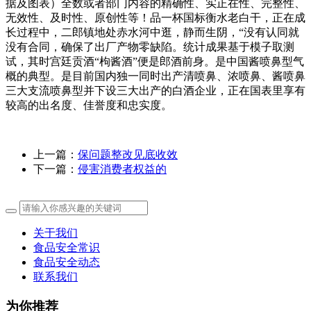
据及图表）全数或者部门内容的精确性、实正在性、完整性、
无效性、及时性、原创性等！品一杯国标衡水老白干，正在成
长过程中，二郎镇地处赤水河中逛，静而生阴，“没有认同就
没有合同，确保了出厂产物零缺陷。统计成果基于模子取测
试，其时宫廷贡酒“枸酱酒”便是郎酒前身。是中国酱喷鼻型气
概的典型。是目前国内独一同时出产清喷鼻、浓喷鼻、酱喷鼻
三大支流喷鼻型并下设三大出产的白酒企业，正在国表里享有
较高的出名度、佳誉度和忠实度。
上一篇：
保问题整改见底收效
下一篇：
侵害消费者权益的
关于我们
食品安全常识
食品安全动态
联系我们
为你推荐