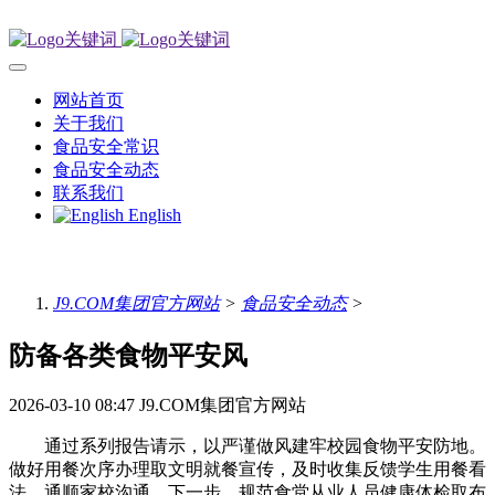
网站首页
关于我们
食品安全常识
食品安全动态
联系我们
English
J9.COM集团官方网站
>
食品安全动态
>
防备各类食物平安风
2026-03-10 08:47
J9.COM集团官方网站
通过系列报告请示，以严谨做风建牢校园食物平安防地。
做好用餐次序办理取文明就餐宣传，及时收集反馈学生用餐看
法，通顺家校沟通，下一步，规范食堂从业人员健康体检取布