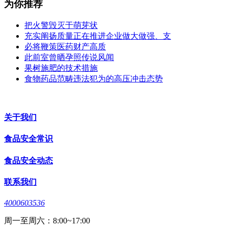
为你推荐
把火警毁灭于萌芽状
充实阐扬质量正在推进企业做大做强、支
必将鞭策医药财产高质
此前室曾晒孕照传说风闻
果树施肥的技术措施
食物药品范畴违法犯为的高压冲击态势
关于我们
食品安全常识
食品安全动态
联系我们
4000603536
周一至周六：8:00~17:00