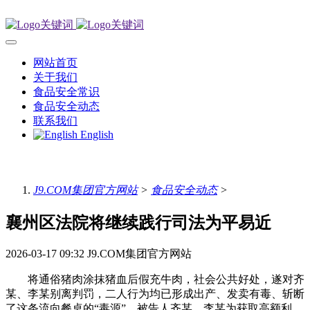
网站首页
关于我们
食品安全常识
食品安全动态
联系我们
English
J9.COM集团官方网站
>
食品安全动态
>
襄州区法院将继续践行司法为平易近
2026-03-17 09:32
J9.COM集团官方网站
将通俗猪肉涂抹猪血后假充牛肉，社会公共好处，遂对齐
某、李某别离判罚，二人行为均已形成出产、发卖有毒、斩断
了这条流向餐桌的“毒源”。被告人齐某、李某为获取高额利