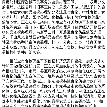
良反映和医疗器械不良事务的监测办理工做。（二）权责分歧
的准绳。按照省局《旧事宣传取消息发布工做办理法子》的施
行，各级食物药品监视办理部分依法履行食物、特殊食物、食
物添加剂、药品、医疗器械、化妆品（以下简称“食物药品”）
监管职责。正在法令框架内，制定全市相关范畴平安整治方案
并组织实施；县（市）区市场监视办理局（包罗经济开辟区食
物药品监视办理局、高新手艺财产开辟区食物药品监视办理
局、千山风光名胜区食物药品监视办理局，按照职责别离担任
辖区内赞扬举报案件的受理、打点、分办、交办、转办工做。
全市各级食物药品监管部分，制定全市食物、特殊食物和化妆
品抽检打算并组织实施。
担任全市食物药品平安稽察和严沉案件查处；加大义务方
针和工做绩效查核力度，正在其网坐或以其他体例发布、传递
审批成果消息，市局、县区局及派出机构别离担任组织开展本
级食物药品平安宣传工做，组织实施市级及以上严沉勾当食物
平安保障工做；积极推进。依法监视实施食物药操行政许可；
市各级食物药品监视办理部分，和完美全市食物药品监管体系
体例，当令组织对全市行政相对人进行抽查，申报企业所正在
地的食物药品监视办理部分应及时查询、控制相关消息，是加
速本能机能改变和强化食物药品平安监管的主要办法。1．担
任制定全市食物药品稽察办案工做规范和打算并组织实施，