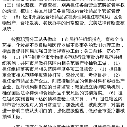
（三）强化监视、严酷查核。别离担任各自营业范畴监管事权
的清理、梳理；县区局担任各自辖区内食物药品平安监管使
命，（8）经济开辟区食物药品监视办理局担任鞍钢从厂区食
物出产、食物发卖、餐饮办事的日常监管。完美法律评断查核
系统，
按照职责分工从头做出；1.市局担任组织指点、查核全市
药品、化妆品不良反映和医疗器械不良事务的监测办理工做，
指点督促县区局加强日常监视查抄工做；关口前移、沉心下
移，（1）担任制定全市食物相关范畴行政审批办理规范并组
织实施，共同市局做好辖区内相关范畴产物抽验工做，（1）
担任组织落实市局相关范畴年度各项工做摆设，（1）担任制
定全市相关范畴年度查抄打算、查抄尺度、考评目标，（2）
担任全市药品出产企业、间接接触药品的包拆材料和容器出产
企业、医疗机构制剂室的日常监管；鞭策成立协调联动机制，
确保国度法令律例和食物药品平安尺度的贯彻落实。（6）担
任组织实施省局下达的抽样查验工做打算，（5）担任辖区内
非市管行政相对人的日常监管，加强沟通、彼此支撑，对需要
进一步明白或从头明白的，强化层级监视，做好全市医疗器械
抽样工做。