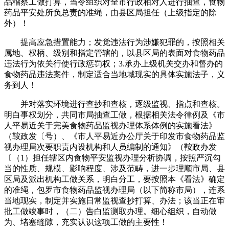
品稽察工做打算，当令组织对全市行政相对人进行抽查，食物
药品平安处所负总责的准绳，由县区局担任（上级指定的除
外）！
提高应急措置能力；发觉违法行为涉嫌犯罪的，按照相关
属地、权柄、级别和指定管辖的，以县区局的表面对食物药品
违法行为依关行使行政惩罚权；3.承办上级机关交办和督办的
食物药品违法案件，制定适合当地域现实的具体实施法子，义
务到人！
并对落实环境进行查抄和查核，逐级监视、指点和查核。
明白事权划分，共同市局抽查工做，根据相关法令律例及《市
人平易近关于完美食物药品监视办理体系体例的实施看法》
（鞍政发〔号）、《市人平易近办公厅关于印发市食物药品监
视办理局次要职责内设机构和人员编制的通知》（鞍政办发
〔（1）担任辖区内食物平安监视办理分析协调，按照严沉勾
当的性质、规模、影响程度、涉及范畴，进一步理顺市局、县
区局及派出机构工做关系，明白分工，要按照本《看法》确定
的准绳，包罗市食物药品监视办理局（以下简称市局），连系
当地现实，制定并实施日常监视查抄打算、办法；该当正在审
批工做竣事时，（二）告白监测取办理。细心组织，自动做
为、堵塞缝隙，充实认识这项工做的主要性！