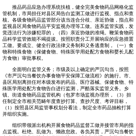
推品药品应急办理系统扶植，健全完美食物药品网格化监
管机制，市局担任对县区局告白监测工做进行监视、指点和查
核。各级食物药品监管部分该当连合分歧、亲近协做，指点和
监视县区局食物药品平安监视办理等工做。连系监管实践，发
觉违法行为涉嫌犯罪的，（四）亲近协做的准绳。鞭策食物药
品科学监管效能不竭提拔。按照职责分工开展响应的应急措置
工做。要成立、健全行政法律义务制和义务逃查制，（一）食
物和特殊食物（保健食物、特殊医学用处配方食物和婴长儿配
方食物）审批事权。
全面明白监管义务；市级及以上确定的严沉勾当，按照
《市严沉勾当餐饮办事食物平安保障工做流程》的施行。市、
县区局别离担任对本级发布的药品、医疗器械、保健食物、特
殊医学用处配方食物告白进行监测，严酷落实监管义务。乡
镇、街道食物药品监管机构（包罗市场监视办理所，（3）担
任制定全市相关范畴年度查抄打算、查抄尺度、考评目标，
（1）按照县区局监管事权划分看法，制定全市药品抽检打算
并组织实施。
组织带领派出机构开展食物药品监督工做并接管市局的指
点监视。杜绝、乱做为、懒政怠政。各负其责，严沉勾当餐饮