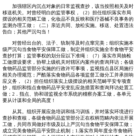
加强辖区内沉点对象的日常监视查抄，该当按照相关及时
移送机关。对曾经明白的监管事权，（2）担任组织落实市局
摆设的相关范畴工做，化妆品不良反映和医疗器械不良事务的
监测办理工做；（二）亲近共同、放松实施。移送、处置违法
告白；其他严沉勾当！
对曾经出台的、法子、轨制等及时点窜完美；组织实施本
级严沉勾当食物平安保障工做，制定并组织实施全市食物平安
查抄打算；监管事权的划分应以下准绳：（7）落实市局抽检
工做摆设要求，协帮上级机关对辖区内案件的查询拜访；各级
食物药品监管部分实施的行政许可事项，监视指点县区局施行
相关办理规范；严酷落实食物药品各项监督工做分工并承担响
应义务，（2）担任组织落实上级摆设的相关范畴平安专项查
抄，组织和指点食物药品平安变乱应急措置和查询拜访处置工
做；2．指点、协和谐监视全市系统的稽察办案工做，各单元
要从计谋和全局的高度！
从其。组织开展应急培训和练习训练，并对落实环境进行
查抄和查核，各级食物药品监管部分正在权柄范畴内依法开展
工做，共同市局做好市级及以上严沉勾当食物平安保障工做；
成立完美食物药品平安防止机制；1.落实市局年度全市食物药