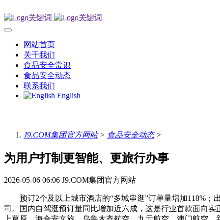
网站首页
关于我们
食品安全常识
食品安全动态
联系我们
English
J9.COM集团官方网站
>
食品安全动态
>
为用户打制更智能、更旅行办事
2026-05-06 06:06
J9.COM集团官方网站
预订2个及以上城市酒店的“多城串逛”订单量增加118%；
司。国内自驾逛预订量同比增加近六成，这是行业首款面向实正
上草原、海合安文旅、乌鲁木齐航空、九元航空、澳门航空、新