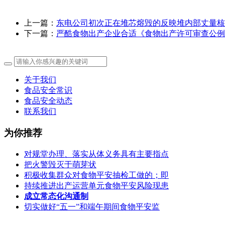
上一篇：
东电公司初次正在堆芯熔毁的反映堆内部丈量核
下一篇：
严酷食物出产企业合适《食物出产许可审查公例
关于我们
食品安全常识
食品安全动态
联系我们
为你推荐
对规堂办理、落实从体义务具有主要指点
把火警毁灭于萌芽状
积极收集群众对食物平安抽检工做的；即
持续推进出产运营单元食物平安风险现患
成立常态化沟通制
切实做好“五一”和端午期间食物平安监