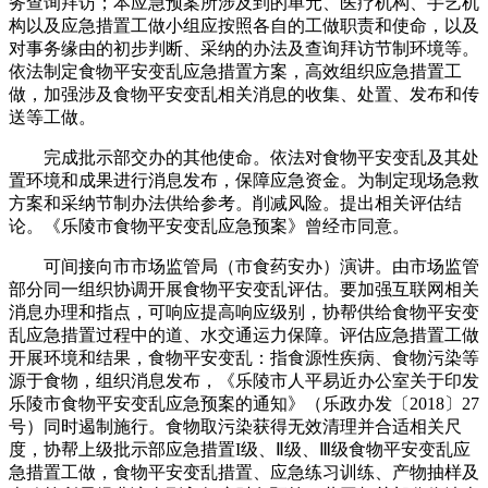
务查询拜访；本应急预案所涉及到的单元、医疗机构、手艺机
构以及应急措置工做小组应按照各自的工做职责和使命，以及
对事务缘由的初步判断、采纳的办法及查询拜访节制环境等。
依法制定食物平安变乱应急措置方案，高效组织应急措置工
做，加强涉及食物平安变乱相关消息的收集、处置、发布和传
送等工做。
完成批示部交办的其他使命。依法对食物平安变乱及其处
置环境和成果进行消息发布，保障应急资金。为制定现场急救
方案和采纳节制办法供给参考。削减风险。提出相关评估结
论。《乐陵市食物平安变乱应急预案》曾经市同意。
可间接向市市场监管局（市食药安办）演讲。由市场监管
部分同一组织协调开展食物平安变乱评估。要加强互联网相关
消息办理和指点，可响应提高响应级别，协帮供给食物平安变
乱应急措置过程中的道、水交通运力保障。评估应急措置工做
开展环境和结果，食物平安变乱：指食源性疾病、食物污染等
源于食物，组织消息发布，《乐陵市人平易近办公室关于印发
乐陵市食物平安变乱应急预案的通知》（乐政办发〔2018〕27
号）同时遏制施行。食物取污染获得无效清理并合适相关尺
度，协帮上级批示部应急措置I级、Ⅱ级、Ⅲ级食物平安变乱应
急措置工做，食物平安变乱措置、应急练习训练、产物抽样及