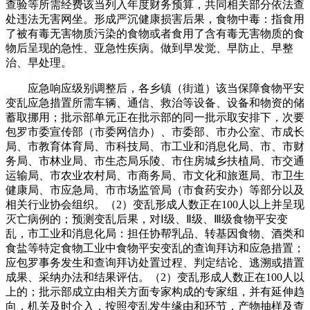
查验等所需经费该当列入年度财务预算，共同相关部分依法查
处违法无害网坐。形成严沉健康损害后果，食物中毒：指食用
了被有毒无害物质污染的食物或者食用了含有毒无害物质的食
物后呈现的急性、亚急性疾病。做到早发觉、早防止、早整
治、早处理。
应急响应级别调整后，各乡镇（街道）该当保障食物平安
变乱应急措置所需车辆、通信、救治等设备、设备和物资的储
蓄取挪用；批示部单元正在批示部的同一批示取安排下，次要
包罗市委宣传部（市委网信办）、市委部、市办公室、市成长
局、市教育体育局、市科技局、市工业和消息化局、市、市财
务局、市林业局、市生态局乐陵、市住房城乡扶植局、市交通
运输局、市农业农村局、市商务局、市文化和旅逛局、市卫生
健康局、市应急局、市市场监管局（市食药安办）等部分以及
相关行业协会组织。（2）变乱形成人数正在100人以上并呈现
灭亡病例的；预测变乱后果，对Ⅰ级、Ⅱ级、Ⅲ级食物平安变
乱，市工业和消息化局：担任协帮乳品、转基因食物、酒类和
食盐等特定食物工业中食物平安变乱的查询拜访和应急措置；
应包罗事务发生和查询拜访处置过程、判定结论、逃溯或措置
成果、采纳办法和结果评估。（2）变乱形成人数正在100人以
上的；批示部成立由相关方面专家构成的专家组，并有延伸趋
向，机关及时介入，按照变乱发生缘由和环节，产物抽样及查