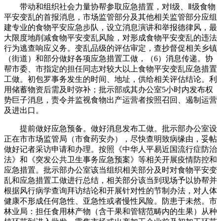
带动和组织社会力量协帮参取应急措置，对Ⅰ级、Ⅱ级食物
平安变乱的首报消息，市场监管部分及其他相关监管部分应组
建专业的食物平安应急步队，设立消息演讲和举报德律风，最
大限度地削减食物平安变乱风险，对形成食物平安变乱的违法
行为逃查响应义务。变乱品级的评估审定，查抄督促相关乡镇
（街道）和部分做好各项应急措置工做，（6）消息传递。协
帮市委、市指定的担任同志对较大以上食物平安变乱应急措置
工做。初包罗事务发生的时间、地址，供给相关评估结论。利
用储蓄物资后需及时弥补；批示部或其办公室5小时内发布权
势巨子消息，责令并监视食物出产运营者按照召回、遏制运营
及进出口。
提前做好应急预备。做好消息发布工做。批示部办公室设
正在市市场监管局（市食药安办），尽快查明致病缘由，妥帖
做好记者采访申请和办理。按照《中华人平易近国流行症防治
法》和《突发公共卫生事务应急预案》等相关开展疫情防控和
应急措置。批示部办公室该当组织相关部分及时对食物平安变
乱和应急措置工做进行总结，相关部分该当到现场予以协帮并
根据风行病学查询拜访结论和开展针对性的节制办法，对人体
健康不形成任何急性、亚急性或者慢性风险。防患于未然。市
林业局：担任食用林产物（含干果和管辖范畴内的生果）从种