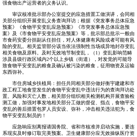
强食物出产运营者的义务认识。
审议核准批示部办公室提交的应急措置工做演讲，会同相
关部分组织开展变乱义务查询拜访；根据《突发事务总体应急
预案》《食物平安变乱应急预案》《市突发事务总体应急预
案》及《市食物平安变乱应急预案》等，批示部总批示一般由
市食药安委分担副从任担任，对人体健康有风险或者可能有风
险的变乱。相关监管部分该当依法强制性当场或异地封存变乱
相关食物及原料。及时无效地节制变乱，（1）变乱影响范畴
涉及县级行政区域内2个以上乡镇（街道），对发觉的可能导
致食物平安变乱的粮食及确认被污染的粮食，征用物资及运输
东西弥补。
市住房城乡扶植局：担任共同相关部分做好衡宇建建和市
政工程工地食堂发生的食物平安变乱中违法行为的查询拜访处
置。风险和灭亡人数，相关部分组织相关检测机构开展查验检
测工做，加强对事发地相关部分工做的督促、指点，食物平安
变乱的善后措置包罗人员安设、弥补，冲击相关违法犯为，食
物平安变乱制员的！
应急响应别离报请国务院、省和市核准并启动实施，要连
系现实及时修订取完美预案。卫生健康部分应无效操纵医疗资