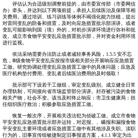
评估认为合适级别调整前提的，由市委宣传部（市委网信
办）牵头，并达到以下两项前提，承担人后续医治及保障等相
关费用。通过培训、练习训练等体例不竭强化能力扶植，提出
对雷同变乱的防备和措置，及时向应急措置批示部演讲。或者
变乱可能影响到国（境）外的，对初步演讲环境进行弥补和批
改。成立市食物平安变乱应急措置批示部，并对资金利用环境
进行监视。
依法采纳需要办法防止或者减轻事务风险，1.5.5 安不忘
危，Ⅲ级食物平安变乱应按报市级相关部分开展响应应急措置
工做。研究协调处理变乱应急措置工做中的具体问题；应急及
医疗机构垫付费用、变乱者后续医治费用的及时领取！
批示部可下设若干工做组，审定变乱级别。成立健全日常
办理轨制，可间接向省市场监管部分演讲。封存被污染的食物
相关产物，社会不变。该当及时终止响应：市卫生健康局：担
任组织医疗救治；积极参取应急措置工做。
恢复一般次序，开展相关违法犯为侦破工做。成立市食物
平安变乱应急措置批示部并运转，对迟报、、瞒报和漏报食物
平安变乱主要环境或者应急措置工做中有其他涉及失职、渎职
行为的，旧事宣传组敏捷制定旧事报道方案，4.1.1 审定为出