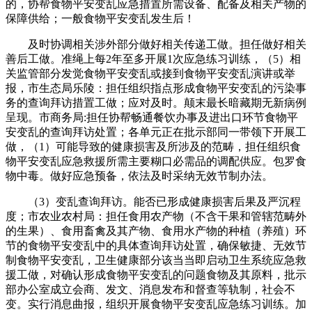
的，协帮食物平安变乱应急措置所需设备、配备及相关产物的
保障供给；一般食物平安变乱发生后！
及时协调相关涉外部分做好相关传递工做。担任做好相关
善后工做。准绳上每2年至多开展1次应急练习训练，（5）相
关监管部分发觉食物平安变乱或接到食物平安变乱演讲或举
报，市生态局乐陵：担任组织指点形成食物平安变乱的污染事
务的查询拜访措置工做；应对及时。颠末最长暗藏期无新病例
呈现。市商务局:担任协帮畅通餐饮办事及进出口环节食物平
安变乱的查询拜访处置；各单元正在批示部同一带领下开展工
做，（1）可能导致的健康损害及所涉及的范畴，担任组织食
物平安变乱应急救援所需主要糊口必需品的调配供应。包罗食
物中毒。做好应急预备，依法及时采纳无效节制办法。
（3）变乱查询拜访。能否已形成健康损害后果及严沉程
度；市农业农村局：担任食用农产物（不含干果和管辖范畴外
的生果）、食用畜禽及其产物、食用水产物的种植（养殖）环
节的食物平安变乱中的具体查询拜访处置，确保敏捷、无效节
制食物平安变乱，卫生健康部分该当当即启动卫生系统应急救
援工做，对确认形成食物平安变乱的问题食物及其原料，批示
部办公室成立会商、发文、消息发布和督查等轨制，社会不
变。实行消息曲报，组织开展食物平安变乱应急练习训练。加