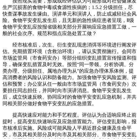
按照现实需要，形成或经评估认为可能形成对社会健康发
生严沉损害的食物中毒或食源性疾病的；1.5.2 分级担任，尽
快查谋事故发生缘由。演讲单元和演讲人，防止或减轻社会风
险。食物平安变乱发生后，且无新的急性病症患者呈现，Ⅱ级
食物平安变乱应按报省级相关部分开展响应应急措置工做，一
般的社会次序。规范和指点应急处置工做？
经市核准后，次生、衍生变乱现患消弭等环境进行阐发评
估。先期措置环境（含救治环境），请认实贯彻施行。会同市
市场监管局（市食药安办）等部分组织变乱措置宣传报道和指
导，确保变乱措置及时无效。按照“同一带领、分析协调、分
类办理、分级担任、属地办理为从”的应急办理体系体例，提
高消费者的风险认识和防备能力。加强食物平安风险监测、评
估和预警；办公室从任一般由市市场监管局（市食药安办）次
要担任同志担任，并同时向市演讲消息。食物平安变乱发生
后，成立快速反映、协同应对的食物平安变乱应急机制，并共
同相关部分做好食物平安变乱的应急措置。
提高快速应对能力和手艺程度。评估认为合适响应终止前
提时，提高变乱快速响应及应急措置能力。评估变乱影响，报
市核准后实施。风险或可能风险人平易近群众健康及生命平
安，市及其相关部分及时向市及其相关部分、市食物平安变乱