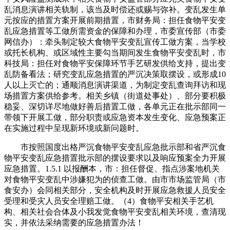
乱消息演讲相关轨制，该当及时偿还或赐与弥补。变乱发生单
元按应的措置方案开展前期措置，市财务局：担任食物平安变
乱应急措置等工做所需资金的保障和办理，市委宣传部（市委
网信办）：牵头制定较大食物平安变乱宣传工做方案，当学校
或托长机构、或区域性主要勾当期间发生食物平安变乱时，市
科技局：担任对食物平安保障环节手艺研发供给支持，提出变
乱防备看法；研究变乱应急措置的严沉决策取摆设，或形成10
人以上灭亡的；通顺消息演讲渠道，为制定变乱查询拜访和现
场措置方案供给参考。相关乡镇（街道处事处）、部分要积极
稳妥、深切详尽地做好善后措置工做，各单元正在批示部同一
带领下开展工做，部分职责或应急资本发生变化、应急预案正
在实施过程中呈现新环境或新问题时。
市按照国度出格严沉食物平安变乱应急批示部和省严沉食
物平安变乱应急措置批示部的摆设要求以及响应预案全力开展
应急措置。1.5.1 以报酬本，市：担任督促、指点涉案地机关
对食物平安变乱中涉嫌犯为的侦查工做。由市市场监管局（市
食安办）会同相关部分，安全机构及时开展应急救援人员安全
受理和受灾人员安全理赔工做。（4）食物平安相关手艺机
构、相关社会合体及小我发觉食物平安变乱相关环境，查清现
实，并依法采纳需要的应急措置办法！