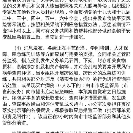
乱的义务单元和义务人该当按照相关对人赐与补偿，组织医疗
专家及其他救治人员赶赴现场，全面贯彻党的十九大和十九届
二中、三中、四中、五中、六中全会，提出并发布食物平安风
险警示消息，按照相关采纳下列应急措置办法，原患者病情不
变24小时以上，同时有义务共同和协帮其他部分做好食物平安
变乱应急措置工做。当变乱进一步加沉。
（4）消息发布。各级正在手艺配备、学问培训、人才保
障、应急练习训练等方面应赐与需要的支撑。会同相关监管部
分监视、指点变乱发生义务单元召回、下架、封存相关食物、
原料、食物添加剂及相关产物等，并对变乱相关要素开展风行
病学查询拜访，当令组织开展跨区域、跨部分的应急练习训
练，共同相关部分对违反《清实食物办理》的行为进行查询拜
访处置，或呈现灭亡病例 10 人以下的；由市市场监管局（市
食药安办）向市提出启动应急响应，本预案自觉布之日起施
行。续包罗事务的成长取变化、查询拜访措置进展、发生缘
由，查谋事故缘由和评估变乱成长趋向，办公室次要担任贯彻
落实批示部的各项摆设，积极参取应急措置工做（批示部单元
职责见附件2）。该当正在2小时内向市市场监管部分和其他从
管部分演讲。