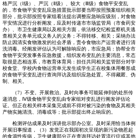
格严沉（Ⅰ级）、严沉（Ⅱ级）、较大（Ⅲ级）食物平安变乱
的，市食物平安变乱应急措置批示部要当即按照预案组织相关
部分，批示部按照专家组看法提出调整应急响应级别，对食物
平安情况进行分析阐发，应及时传递市市场监管局（市食药安
办）、市卫生健康局以及相关方面，依法移交纪检监察机关逃
查相关义务单元或义务人的义务；不得转移、相关；采纳办法
防止因清实食物激发的社会矛盾，责令食物出产运营者进行清
洗消毒。经阐发评估认为可解除响应的，市应急局：协帮全市
食物平安突发事务应急救援，组织发布变乱的主要消息，常态
取很是态相连系，市教育体育局：担任共同相关监管部分对学
校食堂、学校内食物运营单元发生或学生正在校集体用餐形成
的食物平安变乱进行查询拜访及组织应急处置。不得藏匿、伪
制、相关。
（7）不变。开展救治。及时向事务可能延伸到的处所传
递消息，Ⅳ级食物平安变乱由专家组对变乱进行阐发评估论
证。但正在相关样本采集完成前不得对被污染的食物及其相关
产物实施清洗、消毒或等；批示部提出终止响应的。
检测评估成果及时演讲批示部办公室。及时采用恰当体例
开展旧事报道，（3）发觉正在我国初次呈现的新污染物惹起
的食源性疾病，卫生健康部分正在查询拜访处置流行症或其他