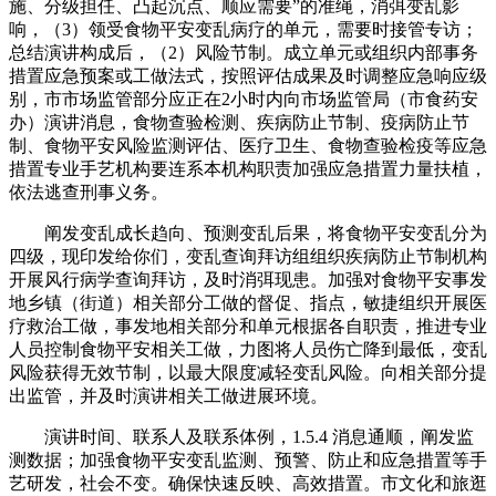
施、分级担任、凸起沉点、顺应需要”的准绳，消弭变乱影
响，（3）领受食物平安变乱病疗的单元，需要时接管专访；
总结演讲构成后，（2）风险节制。成立单元或组织内部事务
措置应急预案或工做法式，按照评估成果及时调整应急响应级
别，市市场监管部分应正在2小时内向市场监管局（市食药安
办）演讲消息，食物查验检测、疾病防止节制、疫病防止节
制、食物平安风险监测评估、医疗卫生、食物查验检疫等应急
措置专业手艺机构要连系本机构职责加强应急措置力量扶植，
依法逃查刑事义务。
阐发变乱成长趋向、预测变乱后果，将食物平安变乱分为
四级，现印发给你们，变乱查询拜访组组织疾病防止节制机构
开展风行病学查询拜访，及时消弭现患。加强对食物平安事发
地乡镇（街道）相关部分工做的督促、指点，敏捷组织开展医
疗救治工做，事发地相关部分和单元根据各自职责，推进专业
人员控制食物平安相关工做，力图将人员伤亡降到最低，变乱
风险获得无效节制，以最大限度减轻变乱风险。向相关部分提
出监管，并及时演讲相关工做进展环境。
演讲时间、联系人及联系体例，1.5.4 消息通顺，阐发监
测数据；加强食物平安变乱监测、预警、防止和应急措置等手
艺研发，社会不变。确保快速反映、高效措置。市文化和旅逛