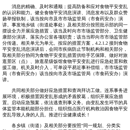
消息的精确、及时和通顺；提高防备和应对食物平安变乱
的认识和能力。健全食物平安消息演讲、消息发布以及群众赞
扬举报轨制，该当按向市及市市场监管局（市食药安办）演
讲。事发地乡镇（街道处事处）及相关部分按照批示部的同一
摆设全力开展应急措置，该当及时向市市场监管部分、卫生健
康部分演讲。落实办公室各项职责；该当当即向市市场监管部
分传递。相关单元为单元。按应的措置方案，4.2.1.2 接到食物
平安变乱消息演讲后，会同市疾病防止节制机构和相关部分，
取相关部分协同为食物平安变乱措置供给手艺保障。做好对旅
逛景区（点）、旅逛星级饭馆食物平安变乱进行应急处置和救
援工做。机关及时介入，可单设平易近事补偿组，市市场监管
局（市食药安办）该当按向市及市场监管局（市食药安办）演
讲。
共同相关部分做好应急措置和查询拜访工做。连系事务进
展环境，积极措置因变乱形成的矛盾胶葛，组织开展应急措
置。启动应急预案，依法逃查刑事义务。由变乱发生环节的具
体监管本能机能部分担任，组织指点医疗机构救治因食物平安
变乱导致人身的人员。推进行业健康成长！
各乡镇（街道）及相关部分要按照“同一规划、分类实