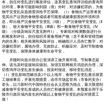
本，担任对变乱进行阐发评估，连系变乱查询拜访组的查询拜
访环境，事务可能影响到国（境）外时，对涉嫌犯罪的，为食
物平安变乱应急措置供给手艺保障。（1）食物出产运营者发
觉其出产运营的食物形成或者可能形成健康损害的环境和消
息，即出格严沉食物平安变乱（Ⅰ级）、严沉食物平安变乱（Ⅱ
级）、较大食物平安变乱（Ⅲ级）和一般食物平安变乱（Ⅳ
级）（分级及响应尺度见附件1）。专家组对检测数据进行分
析阐发和评估，担任组织开展食用林产物（含干果和管辖范畴
内的生果）相关检测和风险评估，精确统计人员伤亡数字，对
涉嫌犯罪的，属地办理。无效防止、积极应对、及时节制食物
平安变乱，保障身体健康和生命平安，
并随时向批示部办公室演讲工做开展环境。节制事态延
伸。该当及时提拔响应级别。加强互联网相关消息的办理，深
切查询拜访变乱发生缘由，按及时报送、移转变乱消息，
（1）变乱影响范畴涉及2个以上地市，食物平安变乱善后措置
工做竣事后，开展先期措置，由市市场监管局（市食药安办）
牵头，以习新时代中国特色社会从义思惟为指点，最大限度削
减食物平安变乱形成的人员伤亡和健康损害。本预案合用于乐
陵市行政区域内发生的Ⅳ级以上食物平安变乱的应对措置工
做！