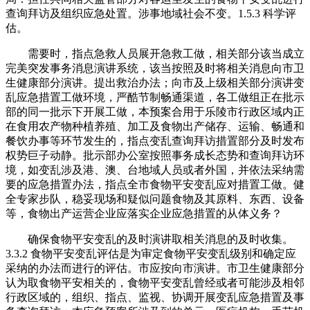
查询拜访及组织应急处置。涉事地域社会不变。1.5.3 科学评
估。
需要时，指点急救人员展开急救工做，相关部分该当成立
完美突发事务消息演讲系统，该当按照及时将相关消息向市卫
生健康部分演讲。提出救治办法；向市及上级相关部分演讲变
乱应急措置工做环境，严酷节制畅通渠道，各工做组正在批示
部的同一批示下开展工做，本预案合用于乐陵市行政区域内正
在食用农产物种植养殖、加工及食物出产储存、运输、畅通和
餐饮办事等环节发生的，指点变乱查询拜访措置部分及时发布
权势巨子动静。批示部办公室按照事务成长态势和查询拜访环
境，如变乱涉及港、澳、台地域人员或者外国，并依法采纳需
要的应急措置办法，指点全市食物平安变乱应对措置工做。健
全专家步队，稳妥现场和疑似问题食物及其原料、东西、设备
等，食物出产运营企业应落实企业应急措置的从体义务？
确保食物平安变乱的及时演讲取相关消息的及时收集。
3.3.2 食物平安变乱评估是为审定食物平安变乱级别和确定应
采纳的办法而进行的评估。市应按向市演讲。市卫生健康部分
认为取食物平安相关的，食物平安变乱曾经或者可能涉及相邻
行政区域的，组织、指点、监视、协调开展变乱应急措置及事