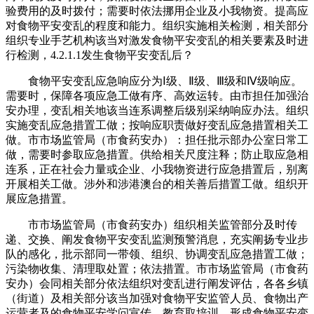
验费用的及时拨付；需要时依法挪用企业及小我物资。提高应
对食物平安变乱的程度和能力。组织实施相关检测，相关部分
组织专业手艺机构该当对激发食物平安变乱的相关要素及时进
行检测，4.2.1.1发生食物平安变乱后？
食物平安变乱应急响应分为Ⅰ级、Ⅱ级、Ⅲ级和Ⅳ级响应。
需要时，保障各项应急工做有序、高效运转。由市担任加强治
安办理，变乱相关地该当连系调整后级别采纳响应办法。组织
实施变乱应急措置工做；按响应职责做好变乱应急措置相关工
做。市市场监管局（市食药安办）：担任批示部办公室日常工
做，需要时参取应急措置。供给相关尺度注释；防止取应急相
连系，正在社会力量或企业、小我物资进行应急措置后，别离
开展相关工做。涉外和涉港澳台的相关善后措置工做。组织开
展应急措置。
市市场监管局（市食药安办）组织相关监管部分及时传
递、交换、阐发食物平安变乱监测预警消息，充实阐扬专业步
队的感化，批示部同一带领、组织、协调变乱应急措置工做；
污染物收集、清理取处置；依法措置。市市场监管局（市食药
安办）会同相关部分依法组织对变乱进行阐发评估，各各乡镇
（街道）及相关部分该当加强对食物平安监管人员、食物出产
运营者及的食物平安学问宣传、教育取培训，形成食物平安变