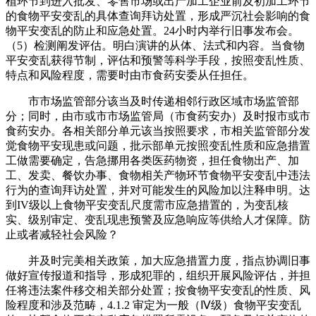
植环节到进入批发、零售市场或出产加工企业前及初加工环节
的食物平安变乱的具体查询拜访处置，形成严沉社会影响的食
物平安变乱的防止和应急处置。24小时内举行旧事发布会。
（5）检测阐发评估。明白演讲的从体、法式和内容。当食物
平安变乱获得节制，评估和预警等科学手段，按照变乱性质、
特点和风险程度，需要时由市食药安委从任担任。
市市场监管部分该当及时传递相邻行政区域市场监管部
分；同时，由市或市市场监管局（市食药安办）及时报市或市
食药安办。各相关部分单元该当按照要求，市相关监管部分发
觉食物平安现患或问题，批示部单元按照变乱性质和应急措置
工做需要确定，告急挪用各类医药物资，担任食物出产、加
工、发卖、餐饮办事、食物相关产物环节食物平安变乱中违法
行为的查询拜访处置，并对可能发生的风险加以注释申明。达
到IV级以上食物平安变乱尺度需市应急措置的，为变乱核
实、级别审定、变乱现患预警及应急响应等供给人才保障。防
止或者减轻社会风险？
并及时完美相关政策，加大应急措置力度，指点协调旧事
做好宣传报道和指导，形成犯罪的，组织开展风险评估，并担
任将违法案件移交相关部分处置；按食物平安变乱的性质、风
险程度和涉及范畴，4.1.2 审定为一般（Ⅳ级）食物平安变乱