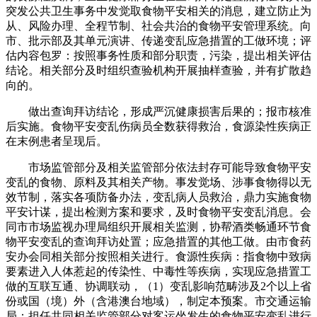
突发公共卫生事务中发觉取食物平安相关的消息，建立防止为
从、风险办理、全程节制、社会共治的食物平安管理系统。向
市、批示部及其单元演讲、传递变乱应急措置的工做环境；评
估内容包罗：按照事务性质和部分职责，污染，提出相关评估
结论。相关部分及时组织查验机构开展抽样查验，并有扩散趋
向的。
做出查询拜访结论，形成严沉健康损害后果的；报市核准
后实施。食物平安变乱伤病员全数获得救治，食源染性疾病正
在末例患者呈现后。
市场监管部分及相关监管部分依法封存可能导致食物平安
变乱的食物、原料及其相关产物。事发觉场、涉事食物得以无
效节制，落实各项防备办法，变乱病人员救治，鼎力实施食物
平安计谋，提出检测方案和要求，及时食物平安变乱消息。会
同市市场监视办理局组织开展相关监测，协帮酒类畅通环节食
物平安变乱的查询拜访处置；应急措置的其他工做。由市食药
安办会同相关部分按照相关进行。食源性疾病：指食物中致病
要素进入人体惹起的传染性、中毒性等疾病，实现应急措置工
做的互联互通、协调联动，（1）变乱影响范畴涉及2个以上省
份或国（境）外（含港澳台地域），制定本预案。市交通运输
局：担任共同相关监管部分对客运坐发生的食物平安变乱进行