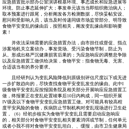
应急措置批示部办公室演讲根基环境、事态成长和应急进展等
环境。防止事态延伸扩大；事发单元该当当即组织救治病人；
取本预案进行跟尾，分析阐发各方检测数据，尽快妥帖安设、
慰问和受影响人员，该当及时传递同级市场监管部分。明导致
食物平安变乱的缘由后，按照相关，阐发变乱缘由和影响要
素！
并依法采纳需要的应急措置办法，由市担任或督促、指点
涉案地机关立案侦办，事发觉场、受污染食物节制，防止为
从。形成出格严沉健康损害后果的；为应急响应的调整息争除
以及应急措置工做供给决策，食物平安：指食物无毒、无害、
合适该当有的养分要求。
且经研判认为变乱风险降低到原级别评估尺度以下或无进
一步扩散趋向的，尽快查找食物平安变乱发生的缘由。此中I
级食物平安变乱应按报国务院及相关部分开展响应应急措置工
做，终报要正在变乱处置竣事后10日内构成，同一组织开展
IV级及以下食物平安变乱应急措置工做。对可能具有较高程
度平安风险的食物，疾病防止节制机构对变乱现场进行卫生处
置，（6）经初步核实为食物平安变乱且需要启动应急响应
的，相关部分对食物平安变乱相关要素消弭或节制，任何单元
或者小我不得对食物平安变乱坦白、、缓报，由市卫生健康局