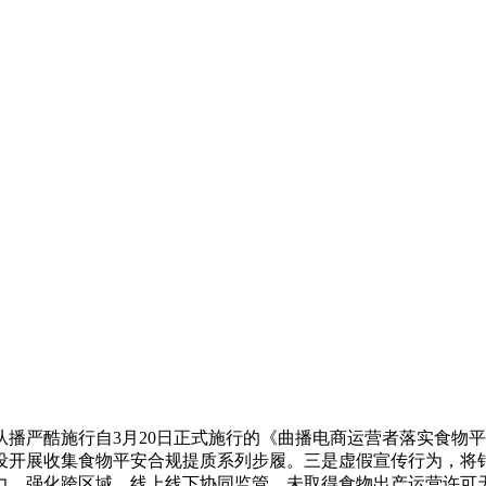
严酷施行自3月20日正式施行的《曲播电商运营者落实食物平
设开展收集食物平安合规提质系列步履。三是虚假宣传行为，将
力、强化跨区域、线上线下协同监管，未取得食物出产运营许可