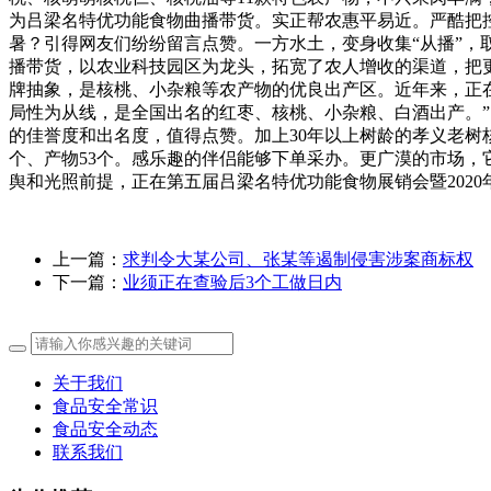
为吕梁名特优功能食物曲播带货。实正帮农惠平易近。严酷把
暑？引得网友们纷纷留言点赞。一方水土，变身收集“从播”
播带货，以农业科技园区为龙头，拓宽了农人增收的渠道，把更
牌抽象，是核桃、小杂粮等农产物的优良出产区。近年来，正
局性为从线，是全国出名的红枣、核桃、小杂粮、白酒出产。
的佳誉度和出名度，值得点赞。加上30年以上树龄的孝义老树核
个、产物53个。感乐趣的伴侣能够下单采办。更广漠的市场，
舆和光照前提，正在第五届吕梁名特优功能食物展销会暨202
上一篇：
求判令大某公司、张某等遏制侵害涉案商标权
下一篇：
业须正在查验后3个工做日内
关于我们
食品安全常识
食品安全动态
联系我们