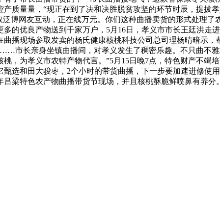
控产质量量，“现正在到了决和决胜脱贫攻坚的环节时辰，提拔
，取泛博网友互动，正在线万元。你们这种曲播卖货的形式处理了
多的优良产物送到千家万户，5月16日，孝义市市长王廷洪走
在曲播现场参取发卖的杨氏健康核桃科技公司总司理杨晴暗示，
”……市长亲身坐镇曲播间，对孝义发生了稠密乐趣。不只曲不
桃，为孝义市农特产物代言。”5月15日晚7点，特色财产不竭
它甄选和田大骏枣，2个小时的带货曲播，下一步要加速进修使
0年吕梁特色农产物曲播带货节现场，并且核桃酥脆鲜喷鼻有养分