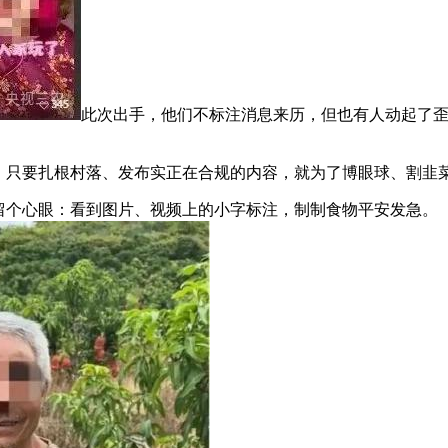
此次出手，他们不标注消息来历，但也有人动起了歪
只要扎根村落、发布实正在合规的内容，就为了博眼球、割韭
个心眼：看到图片、视频上的小字标注，制制食物平安发急。