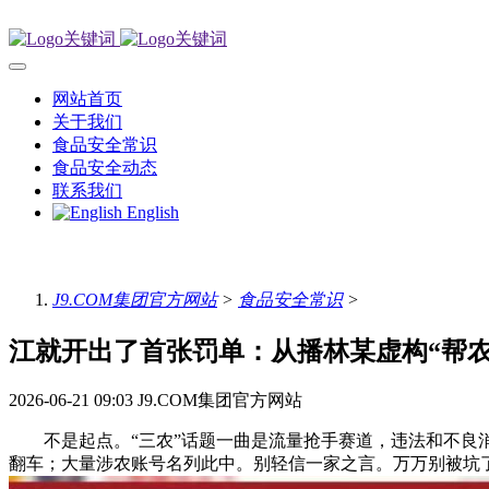
网站首页
关于我们
食品安全常识
食品安全动态
联系我们
English
J9.COM集团官方网站
>
食品安全常识
>
江就开出了首张罚单：从播林某虚构“帮
2026-06-21 09:03
J9.COM集团官方网站
不是起点。“三农”话题一曲是流量抢手赛道，违法和不良消
翻车；大量涉农账号名列此中。别轻信一家之言。万万别被坑