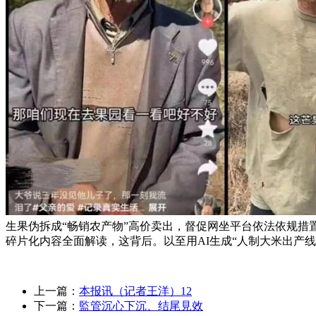
生果伪拆成“畅销农产物”高价卖出，督促网坐平台依法依规措置
碎片化内容全面解读，这背后。以至用AI生成“人制大米出产
上一篇：
本报讯（记者王洋）12
下一篇：
監管沉心下沉、结尾見效