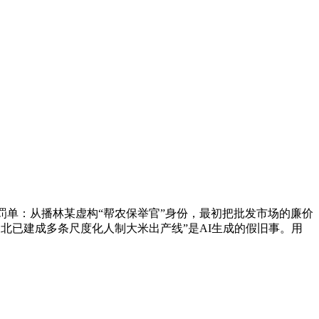
罚单：从播林某虚构“帮农保举官”身份，最初把批发市场的廉价
湖北已建成多条尺度化人制大米出产线”是AI生成的假旧事。用