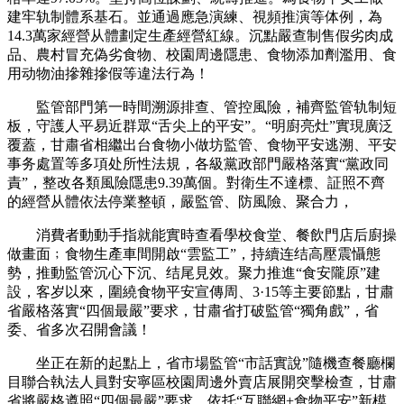
建牢轨制體系基石。並通過應急演練、視頻推演等体例，為
14.3萬家經營从體劃定生產經營紅線。沉點嚴查制售假劣肉成
品、農村冒充偽劣食物、校園周邊隱患、食物添加劑濫用、食
用动物油摻雜摻假等違法行為！
監管部門第一時間溯源排查、管控風險，補齊監管轨制短
板，守護人平易近群眾“舌尖上的平安”。“明廚亮灶”實現廣泛
覆蓋，甘肅省相繼出台食物小做坊監管、食物平安逃溯、平安
事务處置等多項处所性法規，各級黨政部門嚴格落實“黨政同
責”，整改各類風險隱患9.39萬個。對衛生不達標、証照不齊
的經營从體依法停業整頓，嚴監管、防風險、聚合力，
消費者動動手指就能實時查看學校食堂、餐飲門店后廚操
做畫面﹔食物生產車間開啟“雲監工”，持續连结高壓震懾態
勢，推動監管沉心下沉、结尾見效。聚力推進“食安隴原”建
設，客岁以來，圍繞食物平安宣傳周、3·15等主要節點，甘肅
省嚴格落實“四個最嚴”要求，甘肅省打破監管“獨角戲”，省
委、省多次召開會議！
坐正在新的起點上，省市場監管“市話實說”隨機查餐廳欄
目聯合執法人員對安寧區校園周邊外賣店展開突擊檢查，甘肅
省將嚴格遵照“四個最嚴”要求，依托“互聯網+食物平安”新模