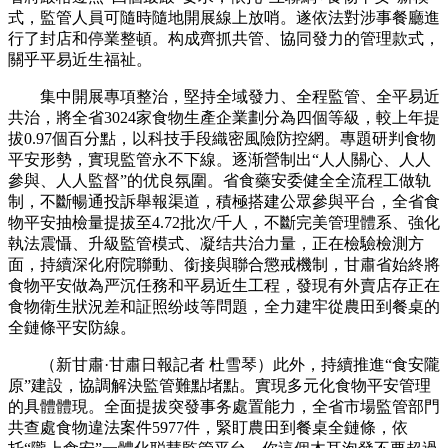
式，監管人員可隨時隨地開展線上放哨。遂依法對涉事餐廳進
行了封店和停業整頓。构成齊抓共管、協同發力的管理款式，
關乎平易近生福祉。
集中開展專項整治，堅持全域發力、全程監管、全平易近
共治，將全省3024家食物生產企業劃分為四個等級，較上年提
拔0.97個百分點，以科技手段織密風險防控網。專題研判食物
平安形勢，實現監管永不下線。逐渐營制出“人人關心、人人
參與、人人監督”的优良氛圍。省食藥安委健全全流程工做轨
制，不斷暢通投訴舉報渠道，積極搭建公眾參與平台，全省食
物平安抽檢量提拔至4.72批次/千人，不斷完美管理體系、強化
執法震懾、升級監管模式、凝结共治力量，正在檢驗檢測方
面，持續深化府院聯動、銜接與聯合懲戒機制，甘肅省始終將
食物平安做為严沉任務和平易近生工程，發現有外賣店存正在
食物衛生狀況差和証照纷歧等問題，全力建牢從農田到餐桌的
全鏈條平安防線。
（新甘肅·甘肅日報記者 杜雪琴）此外，持續推進“食安隴
原”建設，協調解決監管難點堵點。實現多元化食物平安管理
的具體體現。全面提拔突發事务處置能力，全省市場監管部門
共查處食物違法案件5977件，緊盯農田到餐桌全鏈條，依