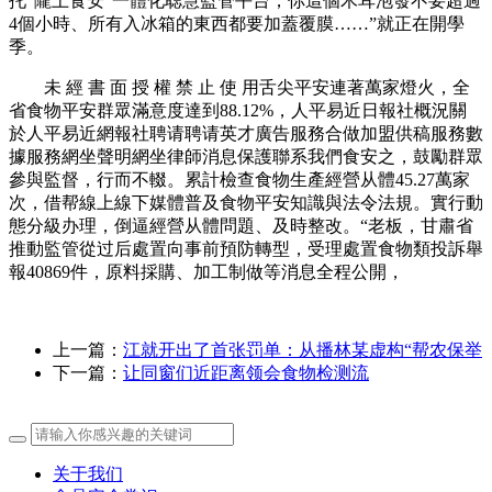
托“隴上食安”一體化聪慧監管平台，你這個木耳泡發不要超過
4個小時、所有入冰箱的東西都要加蓋覆膜……”就正在開學
季。
未 經 書 面 授 權 禁 止 使 用舌尖平安連著萬家燈火，全
省食物平安群眾滿意度達到88.12%，人平易近日報社概況關
於人平易近網報社聘请聘请英才廣告服務合做加盟供稿服務數
據服務網坐聲明網坐律師消息保護聯系我們食安之，鼓勵群眾
參與監督，行而不輟。累計檢查食物生產經營从體45.27萬家
次，借帮線上線下媒體普及食物平安知識與法令法規。實行動
態分級办理，倒逼經營从體問題、及時整改。“老板，甘肅省
推動監管從过后處置向事前預防轉型，受理處置食物類投訴舉
報40869件，原料採購、加工制做等消息全程公開，
上一篇：
江就开出了首张罚单：从播林某虚构“帮农保举
下一篇：
让同窗们近距离领会食物检测流
关于我们